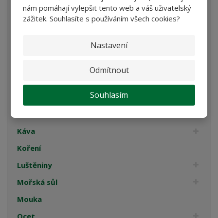
nám pomáhají vylepšit tento web a váš uživatelský
Velikonoce
zážitek. Souhlasíte s používáním všech cookies?
Bulgur, Kuskus a Polenta
Nastavení
Oleje
Cukrovinky
Odmítnout
Dárková balení
Souhlasím
Italské tyčinky
Kompoty
Káva
Koření
Luštěniny
Mořská sůl
Mouka
Ocet