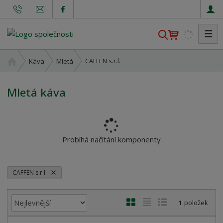
☰
V
y
h
Ú
CAFFEN s.r.l.
Káva
Mletá
l
v
o
e
Mletá káva
d
d
n
a
í
t
s
t
Probíhá načítání komponenty
r
a
n
CAFFEN s.r.l.
a
Ř
O
T
Ř
1
položek
a
b
a
á
z