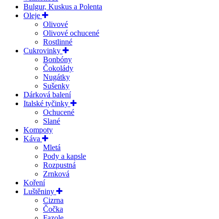
Bulgur, Kuskus a Polenta
Oleje
Olivové
Olivové ochucené
Rostlinné
Cukrovinky
Bonbóny
Čokolády
Nugátky
Sušenky
Dárková balení
Italské tyčinky
Ochucené
Slané
Kompoty
Káva
Mletá
Pody a kapsle
Rozpustná
Zrnková
Koření
Luštěniny
Cizrna
Čočka
Fazole