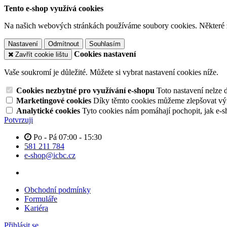
Tento e-shop využívá cookies
Na našich webových stránkách používáme soubory cookies. Některé z n
Nastavení
Odmítnout
Souhlasím
Cookies nastavení
Zavřít cookie lištu
Vaše soukromí je důležité. Můžete si vybrat nastavení cookies níže.
Cookies nezbytné pro využívání e-shopu
Toto nastavení nelze 
Marketingové cookies
Díky těmto cookies můžeme zlepšovat výko
Analytické cookies
Tyto cookies nám pomáhají pochopit, jak e-s
Potvrzuji
Po - Pá 07:00 - 15:30
581 211 784
e-shop@icbc.cz
Obchodní podmínky
Formuláře
Kariéra
Přihlásit se