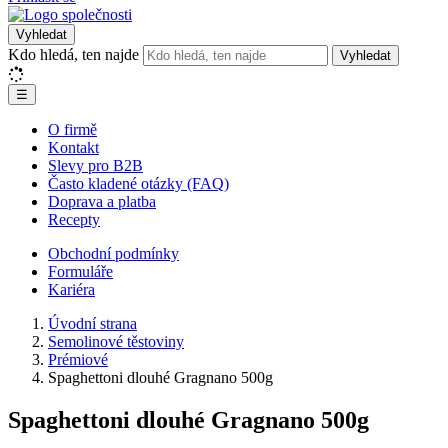
Vyhledat
Kdo hledá, ten najde
Vyhledat
☰
O firmě
Kontakt
Slevy pro B2B
Často kladené otázky (FAQ)
Doprava a platba
Recepty
Obchodní podmínky
Formuláře
Kariéra
Úvodní strana
Semolinové těstoviny
Prémiové
Spaghettoni dlouhé Gragnano 500g
Spaghettoni dlouhé Gragnano 500g