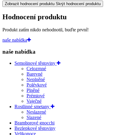
Zobrazit hodnocení produktu
Skrýt hodnocení produktu
Hodnocení produktu
Produkt zatím nikdo nehodnotil, buďte první!
naše nabídka
naše nabídka
Semolinové těstoviny
Celozrnné
Barevné
Neplněné
Polévkové
Plněné
Prémiové
Vaječné
Rostlinné smetany
Neslazené
Slazené
Bramborové gnocchi
Bezlepkové těstoviny
Velikonoce