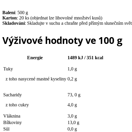
Balení
: 500 g
Karton
: 20 ks (objednat lze libovolné množství kusů)
Skladování
: Skladujte v suchu a chraňte před přímým slunečním svě
Výživové hodnoty ve 100 g
Energie
1489 kJ / 351 kcal
Tuky
1,0 g
z toho nasycené mastné kyseliny
0,2 g
Sacharidy
73, 0 g
z toho cukry
4,0 g
Vláknina
3,0 g
Bílkoviny
13,0 g
Sůl
0,0 g