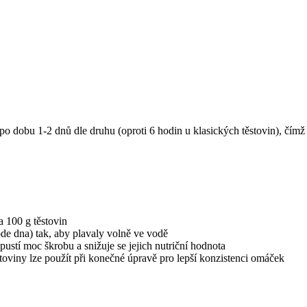
o dobu 1-2 dnů dle druhu (oproti 6 hodin u klasických těstovin), čímž s
na 100 g těstovin
ode dna) tak, aby plavaly volně ve vodě
pustí moc škrobu a snižuje se jejich nutriční hodnota
ěstoviny lze použít při konečné úpravě pro lepší konzistenci omáček