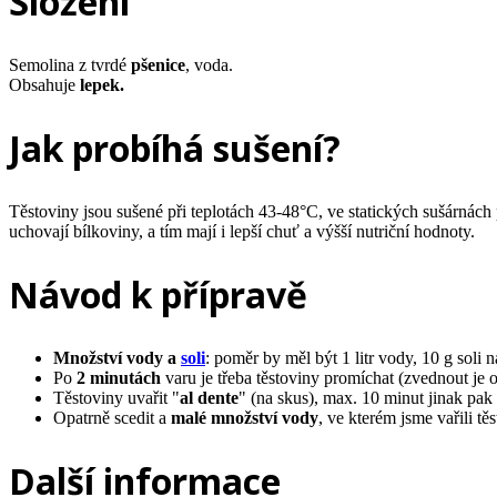
Složení
Semolina z tvrdé
pšenice
, voda.
Obsahuje
lepek.
Jak probíhá sušení?
Těstoviny jsou sušené při teplotách 43-48°C, ve statických sušárnách p
uchovají bílkoviny, a tím mají i lepší chuť a výšší nutriční hodnoty.
Návod k přípravě
Množství vody a
soli
: poměr by měl být 1 litr vody, 10 g soli 
Po
2 minutách
varu je třeba těstoviny promíchat (zvednout je 
Těstoviny uvařit "
al dente
" (na skus), max. 10 minut jinak pak 
Opatrně scedit a
malé množství vody
, ve kterém jsme vařili t
Další informace