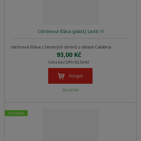
z
l
o
í
k
k
v
p
o
o
ý
r
o
v
v
v
Citrónová šťáva (plast) Liotti 1l
d
ý
ý
ý
u
v
v
p
k
citrónová šťáva z čerstvých citrónů z oblasti Calabria
ý
ý
i
t
93,00 Kč
p
p
s
ů
Cena bez DPH 83,04 Kč
i
i
s
s
Koupit
SKLADEM
NOVINKA