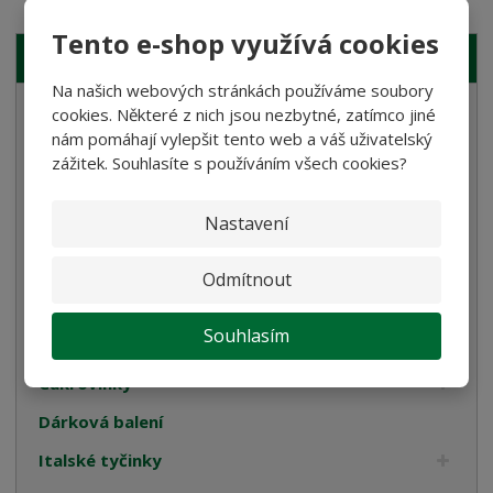
Tento e-shop využívá cookies
NAŠE NABÍDKA
Na našich webových stránkách používáme soubory
Těstoviny
cookies. Některé z nich jsou nezbytné, zatímco jiné
nám pomáhají vylepšit tento web a váš uživatelský
Bramborové gnocchi
zážitek. Souhlasíte s používáním všech cookies?
Bezlepkové těstoviny
Nastavení
Velikonoce
Bulgur, Kuskus a Polenta
Odmítnout
Oleje
Souhlasím
Smetana
Cukrovinky
Dárková balení
Italské tyčinky