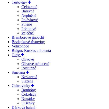
Těstoviny
Celozrnné
Barevné
Neplněné
Polévkové
Plněné
Prémiové
Vaječné
Bramborové gnocchi
Bezlepkové těstoviny
Velikonoce
Bulgur, Kuskus a Polenta
Oleje
Olivové
Olivové ochucené
Rostlinné
Smetana
Neslazená
Slazená
Cukrovinky
Bonbóny
Čokolády
Nugátky
Sušenky
Dárková balení