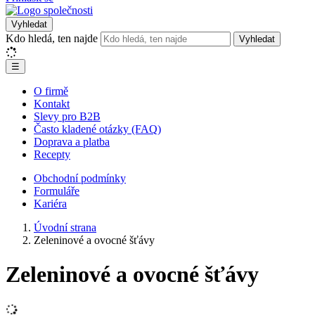
Vyhledat
Kdo hledá, ten najde
Vyhledat
☰
O firmě
Kontakt
Slevy pro B2B
Často kladené otázky (FAQ)
Doprava a platba
Recepty
Obchodní podmínky
Formuláře
Kariéra
Úvodní strana
Zeleninové a ovocné šťávy
Zeleninové a ovocné šťávy