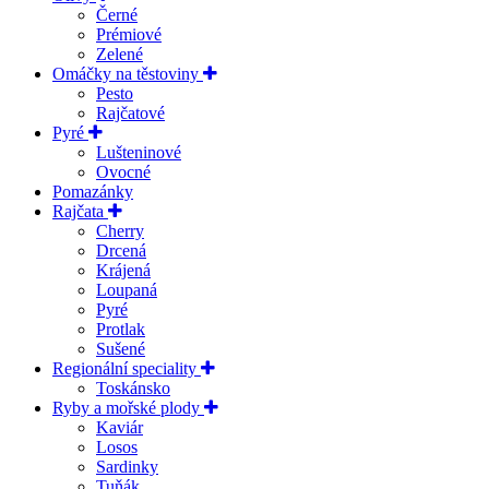
Černé
Prémiové
Zelené
Omáčky na těstoviny
Pesto
Rajčatové
Pyré
Lušteninové
Ovocné
Pomazánky
Rajčata
Cherry
Drcená
Krájená
Loupaná
Pyré
Protlak
Sušené
Regionální speciality
Toskánsko
Ryby a mořské plody
Kaviár
Losos
Sardinky
Tuňák