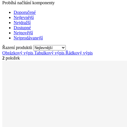
Probíhá načítání komponenty
Doporučené
Nejlevnější
Nejdražší
Dostupné
Nejnovější
Nejprodávanejší
Řazení produktů
Obrázkový výpis
Tabulkový výpis
Řádkový výpis
2
položek