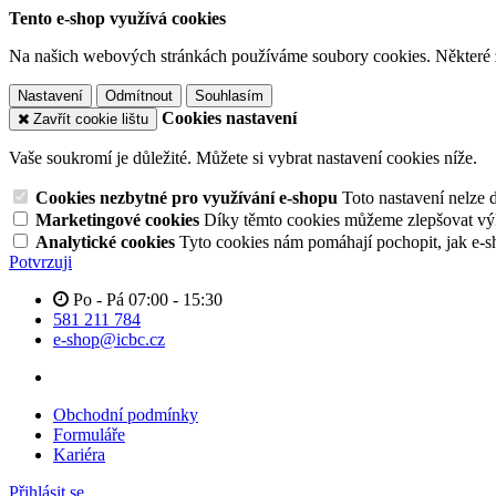
Tento e-shop využívá cookies
Na našich webových stránkách používáme soubory cookies. Některé z n
Nastavení
Odmítnout
Souhlasím
Cookies nastavení
Zavřít cookie lištu
Vaše soukromí je důležité. Můžete si vybrat nastavení cookies níže.
Cookies nezbytné pro využívání e-shopu
Toto nastavení nelze 
Marketingové cookies
Díky těmto cookies můžeme zlepšovat výko
Analytické cookies
Tyto cookies nám pomáhají pochopit, jak e-s
Potvrzuji
Po - Pá 07:00 - 15:30
581 211 784
e-shop@icbc.cz
Obchodní podmínky
Formuláře
Kariéra
Přihlásit se