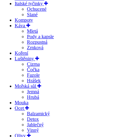
Italské tyčinky
Ochucené
Slané
Kompoty
Káva
Mletá
Pody a kapsle
Rozpustná
Zrnková
Koření
Luštěniny
Cizrna
Čočka
Fazole
Hrášek
Mořská sůl
Jemná
Hrubá
Mouka
Ocet
Balzamický
Detox
Jablečný
Vinný
Olivy