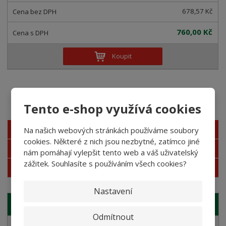
678,57 Kč
760,00 Kč
Koupit
Akční nabídky
Tento e-shop využívá cookies
Novinky
Na našich webových stránkách používáme soubory
cookies. Některé z nich jsou nezbytné, zatímco jiné
Nejprodávanější
nám pomáhají vylepšit tento web a váš uživatelský
zážitek. Souhlasíte s používáním všech cookies?
Akce
Nastavení
NAŠE NABÍDKA
Odmítnout