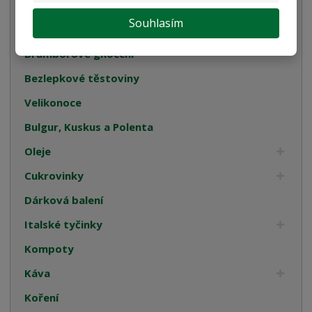
Semolinové těstoviny
Souhlasím
Rostlinné smetany
Bramborové gnocchi
Bezlepkové těstoviny
Velikonoce
Bulgur, Kuskus a Polenta
Oleje
Cukrovinky
Dárková balení
Italské tyčinky
Kompoty
Káva
Koření