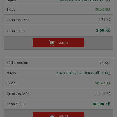
z
l
o
í
k
k
v
SKLADEM
p
o
o
ý
r
1,79 Kč
o
v
v
v
d
ý
ý
ý
2,00 Kč
u
v
v
p
k
ý
ý
i
Koupit
t
p
p
s
ů
i
i
s
s
72007
Káva zrnková Maxima Caffen 1kg
SKLADEM
858,93 Kč
962,00 Kč
Koupit