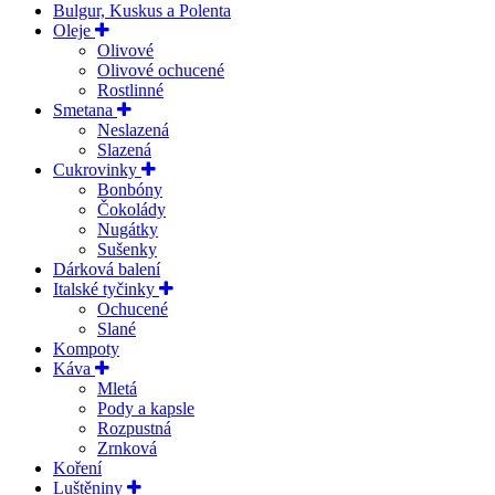
Bulgur, Kuskus a Polenta
Oleje
Olivové
Olivové ochucené
Rostlinné
Smetana
Neslazená
Slazená
Cukrovinky
Bonbóny
Čokolády
Nugátky
Sušenky
Dárková balení
Italské tyčinky
Ochucené
Slané
Kompoty
Káva
Mletá
Pody a kapsle
Rozpustná
Zrnková
Koření
Luštěniny