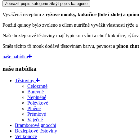
Zobrazit popis kategorie
Skrýt popis kategorie
Vyvážená receptura z
rýžové mouky, kukuřice (bílé i žluté) a quino
Použití quinoy bylo zvoleno s cílem nutričně vyvážit vlastnosti rýže a
Naše bezlepkové těstoviny mají typickou vůni a chuť kukuřice, rýžov
Směs těchto tří mouk dodává těstovinám barvu, pevnost a
plnou chu
naše nabídka
naše nabídka
Těstoviny
Celozrnné
Barevné
Neplněné
Polévkové
Plněné
Prémiové
Vaječné
Bramborové gnocchi
Bezlepkové těstoviny
Velikonoce