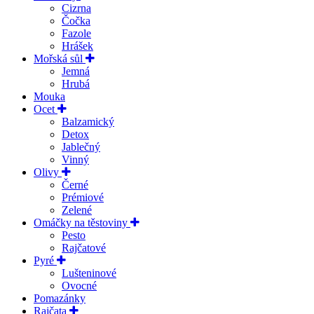
Cizrna
Čočka
Fazole
Hrášek
Mořská sůl
Jemná
Hrubá
Mouka
Ocet
Balzamický
Detox
Jablečný
Vinný
Olivy
Černé
Prémiové
Zelené
Omáčky na těstoviny
Pesto
Rajčatové
Pyré
Lušteninové
Ovocné
Pomazánky
Rajčata