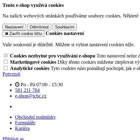
Tento e-shop využívá cookies
Na našich webových stránkách používáme soubory cookies. Některé z n
Nastavení
Odmítnout
Souhlasím
Cookies nastavení
Zavřít cookie lištu
Vaše soukromí je důležité. Můžete si vybrat nastavení cookies níže.
Cookies nezbytné pro využívání e-shopu
Toto nastavení nelze 
Marketingové cookies
Díky těmto cookies můžeme zlepšovat výko
Analytické cookies
Tyto cookies nám pomáhají pochopit, jak e-s
Potvrzuji
Po - Pá 07:00 - 15:30
581 211 784
e-shop@icbc.cz
Obchodní podmínky
Formuláře
Kariéra
Přihlásit se