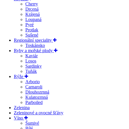
Cherry
Drcená
Krájená
Loupaná
Pyré
Protlak
Sušené
Regionální speciality
Toskánsko
Ryby a mořské plody
Kaviár
Losos
Sardinky
Tuňák
Rýže
Arborio
Carnaroli
Dlouhozrnná
Kulatozrnná
Parboiled
Zelenina
Zeleninové a ovocné šťávy
Víno
Šumivé
Bílé