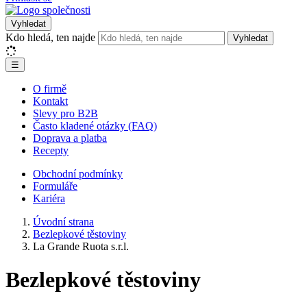
Vyhledat
Kdo hledá, ten najde
Vyhledat
☰
O firmě
Kontakt
Slevy pro B2B
Často kladené otázky (FAQ)
Doprava a platba
Recepty
Obchodní podmínky
Formuláře
Kariéra
Úvodní strana
Bezlepkové těstoviny
La Grande Ruota s.r.l.
Bezlepkové těstoviny