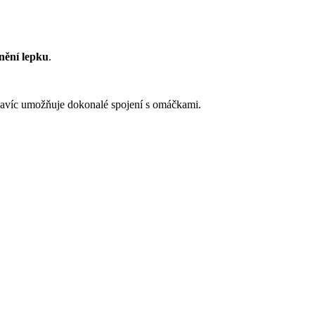
nění lepku
.
h navíc umožňuje dokonalé spojení s omáčkami.