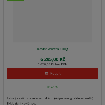
z
l
o
í
k
k
v
p
o
o
ý
r
o
v
v
v
d
ý
ý
ý
u
v
v
p
k
ý
ý
i
t
p
p
s
ů
i
i
Kaviár Asetra 100g
s
s
6 295,00 Kč
5 620,54 Kč bez DPH
Koupit
SKLADEM
Italský kaviár z jesetera ruského (Acipenser gueldenstaedtii)
Exkluzivní kaviár po...