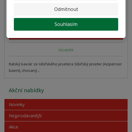
Kaviár Siberiano 100g
Odmítnout
4 196,00 Kč
3 746,43 Kč bez DPH
Souhlasím
Koupit
SKLADEM
Italský kaviár ze sibiřského jesetera Sibiřský jeseter (Acipenser
baerii), chovaný...
Akční nabídky
Novinky
Nejprodávanější
Akce