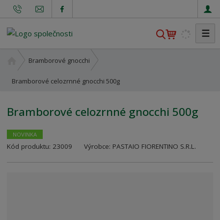
☰
V
y
h
Ú
Bramborové gnocchi
l
v
o
Bramborové celozrnné gnocchi 500g
e
d
d
n
a
Bramborové celozrnné gnocchi 500g
í
t
s
t
NOVINKA
K
r
Kód produktu:
23009
Výrobce:
PASTAIO FIORENTINO S.R.L.
ó
a
d
n
v
a
ý
r
o