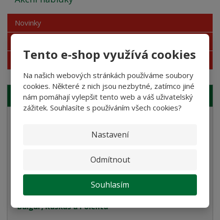
Novinky
Nejprodávanější
Tento e-shop využívá cookies
Akce
Na našich webových stránkách používáme soubory
cookies. Některé z nich jsou nezbytné, zatímco jiné
NAŠE NABÍDKA
nám pomáhají vylepšit tento web a váš uživatelský
zážitek. Souhlasíte s používáním všech cookies?
Semolinové těstoviny
Nastavení
Rostlinné smetany
Bramborové gnocchi
Odmítnout
Bezlepkové těstoviny
Souhlasím
Velikonoce
Bulgur, Kuskus a Polenta