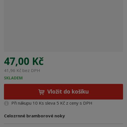
b
c
e
:
8
0
0
0
5
0
47,00 Kč
6
0
41,96 Kč bez DPH
3
SKLADEM
1
0
Vložit do košíku
0
5
Při nákupu 10 Ks sleva 5 Kč z ceny s DPH
Celozrnné bramborové noky