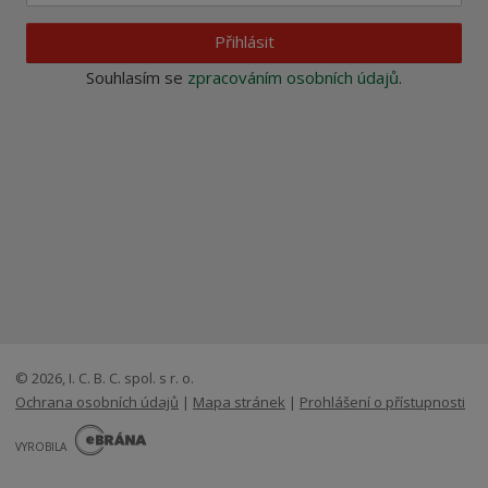
Přihlásit
Souhlasím se
zpracováním osobních údajů
.
© 2026, I. C. B. C. spol. s r. o.
Ochrana osobních údajů
|
Mapa stránek
|
Prohlášení o přístupnosti
E
B
VYROBILA
R
Á
N