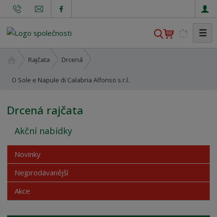
☰
V
y
h
Ú
Rajčata
Drcená
l
v
o
O Sole e Napule di Calabria Alfonso s.r.l.
e
d
d
n
a
Drcená rajčata
í
t
s
Akční nabídky
t
r
Novinky
a
n
Nejprodávanější
a
Akce