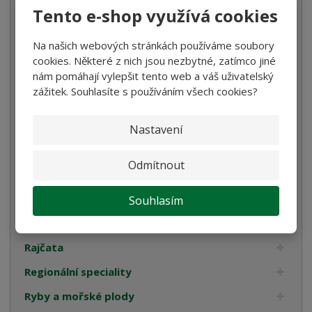
Káva
Tento e-shop využívá cookies
Koření
Na našich webových stránkách používáme soubory
Luštěniny
cookies. Některé z nich jsou nezbytné, zatímco jiné
nám pomáhají vylepšit tento web a váš uživatelský
Mořská sůl
zážitek. Souhlasíte s používáním všech cookies?
Mouka
Ocet
Nastavení
Olivy
Odmítnout
Omáčky na těstoviny
Pyré
Souhlasím
Pomazánky
Rajčata
Regionální speciality
Ryby a mořské plody