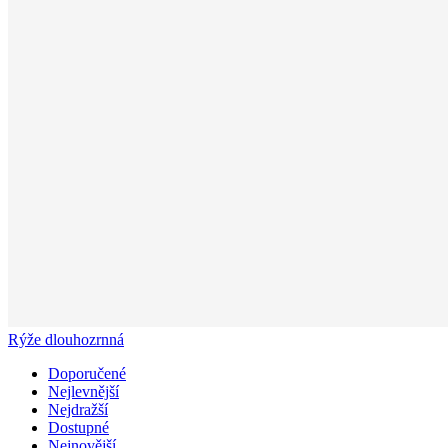
Rýže dlouhozrnná
Doporučené
Nejlevnější
Nejdražší
Dostupné
Nejnovější