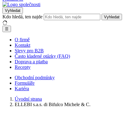
Vyhledat
Kdo hledá, ten najde
Vyhledat
☰
O firmě
Kontakt
Slevy pro B2B
Často kladené otázky (FAQ)
Doprava a platba
Recepty
Obchodní podmínky
Formuláře
Kariéra
Úvodní strana
ELLEBI s.a.s. di Bifulco Michele & C.