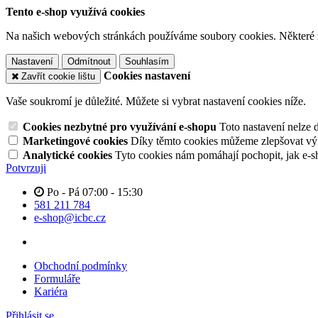
Tento e-shop využívá cookies
Na našich webových stránkách používáme soubory cookies. Některé z n
Nastavení
Odmítnout
Souhlasím
Cookies nastavení
Zavřít cookie lištu
Vaše soukromí je důležité. Můžete si vybrat nastavení cookies níže.
Cookies nezbytné pro využívání e-shopu
Toto nastavení nelze 
Marketingové cookies
Díky těmto cookies můžeme zlepšovat výko
Analytické cookies
Tyto cookies nám pomáhají pochopit, jak e-s
Potvrzuji
Po - Pá 07:00 - 15:30
581 211 784
e-shop@icbc.cz
Obchodní podmínky
Formuláře
Kariéra
Přihlásit se