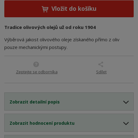
e
Vložit do košíku
:
8
0
Tradice olivových olejů už od roku 1904
0
4
Výběrová jakost olivového oleje získaného přímo z oliv
1
pouze mechanickými postupy.
2
3
0
0
Zeptejte se odborníka
Sdílet
0
2
2
2
Zobrazit detailní popis
Zobrazit hodnocení produktu