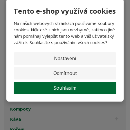
Bezlepkové těstoviny
Tento e-shop využívá cookies
Velikonoce
Na našich webových stránkách používáme soubory
Bulgur, Kuskus a Polenta
cookies. Některé z nich jsou nezbytné, zatímco jiné
nám pomáhají vylepšit tento web a váš uživatelský
Oleje
zážitek. Souhlasíte s používáním všech cookies?
Olivové
Nastavení
Olivové ochucené
Rostlinné
Odmítnout
Cukrovinky
Souhlasím
Dárková balení
Italské tyčinky
Kompoty
Káva
Koření