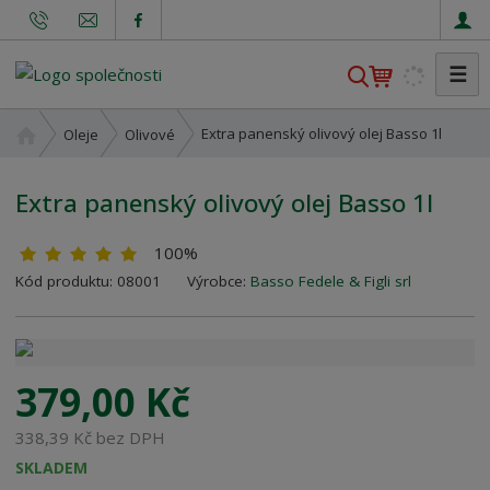
☰
V
y
h
Ú
Extra panenský olivový olej Basso 1l
Oleje
Olivové
l
v
o
e
Extra panenský olivový olej Basso 1l
d
d
n
a
100%
í
t
s
K
Kód produktu:
08001
Výrobce:
Basso Fedele & Figli srl
t
ó
r
d
a
v
n
ý
379,00 Kč
a
r
o
338,39 Kč bez DPH
b
SKLADEM
c