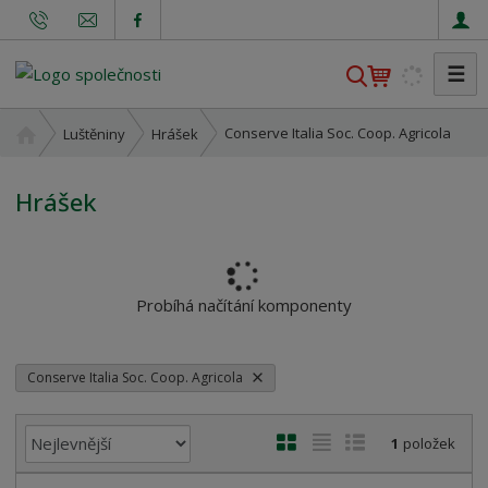
☰
V
y
h
Ú
Conserve Italia Soc. Coop. Agricola
Luštěniny
Hrášek
l
v
o
e
Hrášek
d
d
n
a
í
t
s
t
Probíhá načítání komponenty
r
a
n
Conserve Italia Soc. Coop. Agricola
a
Ř
O
T
Ř
1
položek
a
b
a
á
z