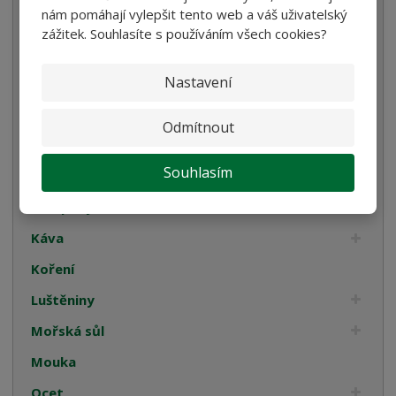
nám pomáhají vylepšit tento web a váš uživatelský
Bulgur, Kuskus a Polenta
zážitek. Souhlasíte s používáním všech cookies?
Oleje
Nastavení
Smetana
Cukrovinky
Odmítnout
Dárková balení
Souhlasím
Italské tyčinky
Kompoty
Káva
Koření
Luštěniny
Mořská sůl
Mouka
Ocet