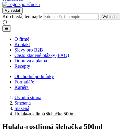
Vyhledat
Kdo hledá, ten najde
Vyhledat
☰
O firmě
Kontakt
Slevy pro B2B
Často kladené otázky (FAQ)
Doprava a platba
Recepty
Obchodní podmínky
Formuláře
Kariéra
Úvodní strana
Smetana
Slazená
Hulala-rostlinná šlehačka 500ml
Hulala-rostlinná šlehačka 500ml