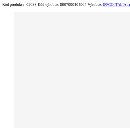
Kód produktu:
02038
Kód výrobce:
8007990404964
Výrobce:
IFFCO ITALIA s.r.