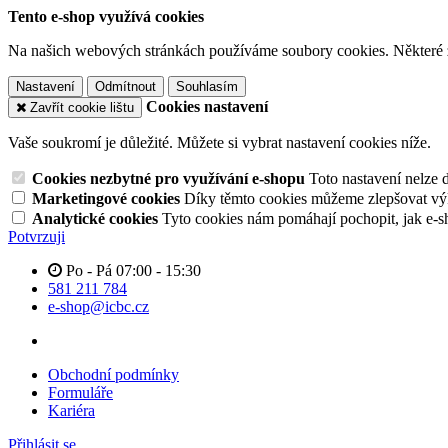
Tento e-shop využívá cookies
Na našich webových stránkách používáme soubory cookies. Některé z n
Nastavení
Odmítnout
Souhlasím
Cookies nastavení
Zavřít cookie lištu
Vaše soukromí je důležité. Můžete si vybrat nastavení cookies níže.
Cookies nezbytné pro využívání e-shopu
Toto nastavení nelze 
Marketingové cookies
Díky těmto cookies můžeme zlepšovat výko
Analytické cookies
Tyto cookies nám pomáhají pochopit, jak e-s
Potvrzuji
Po - Pá 07:00 - 15:30
581 211 784
e-shop@icbc.cz
Obchodní podmínky
Formuláře
Kariéra
Přihlásit se