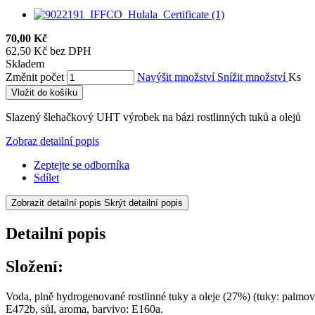
70,00 Kč
62,50 Kč bez DPH
Skladem
Změnit počet
Navýšit množství
Snížit množství
Ks
Vložit do košíku
Slazený šlehačkový UHT výrobek na bázi rostlinných tuků a olejů
Zobraz detailní popis
Zeptejte se odborníka
Sdílet
Zobrazit detailní popis
Skrýt detailní popis
Detailní popis
Složení
:
Voda, plně hydrogenované rostlinné tuky a oleje (27%) (tuky: palmová
E472b, sůl, aroma, barvivo: E160a.