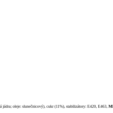
 jádra; oleje: slunečnicový), cukr (11%), stabilizátory: E420, E463,
M