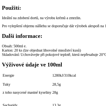
Použití
:
Ideální na zdobení dortů, na výrobu krémů a zmrzlin.
Pro vylepšení objemu nášlehu se doporučuje dát výrobek alespoň na 12
Další informace:
Obsah: 500ml e.
Karton: 20 ks (lze objednat libovolné množství kusů)
Skladování: Uchovávejte při pokojové teplotě, která nepřesahuje 20°C
Výživové údaje ve 100ml
Energie
1280kJ/310kcal
Tuky
28,5g
z toho nasycené mastné kyseliny
28g
Sacharidy
13,3g