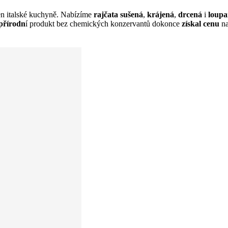
jen italské kuchyně. Nabízíme
rajčata sušená
,
krájená
,
drcená
i
loup
přírodn
í produkt bez chemických konzervantů dokonce
získal cenu
na