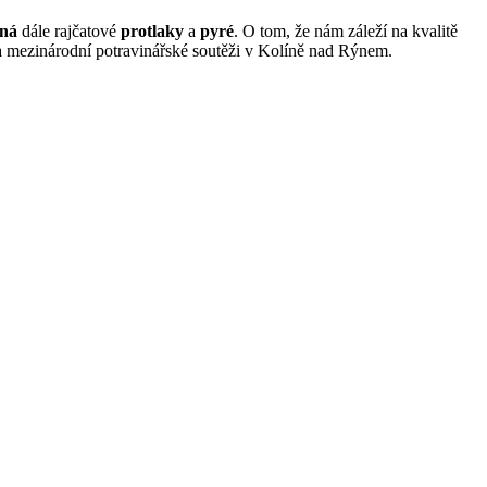
aná
dále rajčatové
protlaky
a
pyré
. O tom, že nám záleží na kvalitě
 mezinárodní potravinářské soutěži v Kolíně nad Rýnem.