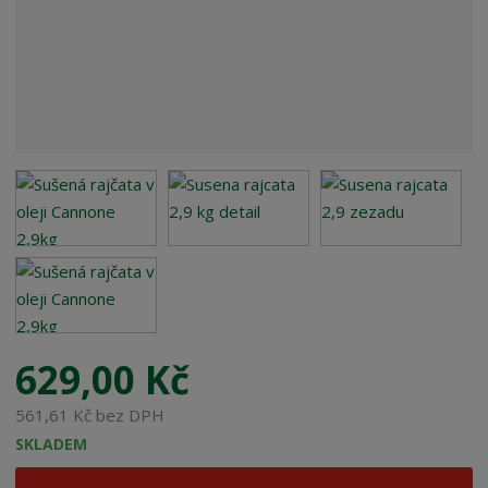
:
8
0
0
3
8
2
8
0
0
1
8
8
6
629,00 Kč
561,61 Kč bez DPH
SKLADEM