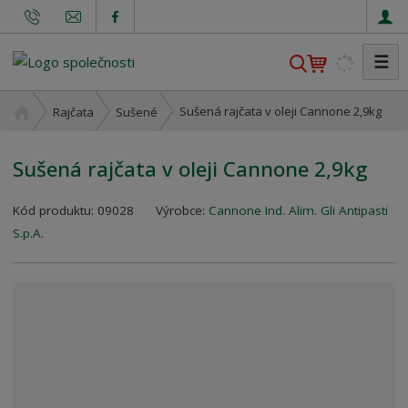
☰
V
y
h
Ú
Sušená rajčata v oleji Cannone 2,9kg
Rajčata
Sušené
l
v
o
e
Sušená rajčata v oleji Cannone 2,9kg
d
d
n
a
K
í
Kód produktu:
09028
Výrobce:
Cannone Ind. Alim. Gli Antipasti
t
ó
s
S.p.A.
d
t
v
r
ý
a
r
n
o
a
b
c
e