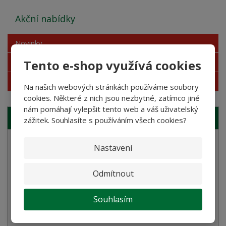
Akční nabídky
Novinky
Nejprodávanější
Tento e-shop využívá cookies
Akce
Na našich webových stránkách používáme soubory
cookies. Některé z nich jsou nezbytné, zatímco jiné
nám pomáhají vylepšit tento web a váš uživatelský
NAŠE NABÍDKA
zážitek. Souhlasíte s používáním všech cookies?
Semolinové těstoviny
Nastavení
Rostlinné smetany
Odmítnout
Bramborové gnocchi
Bezlepkové těstoviny
Souhlasím
Velikonoce