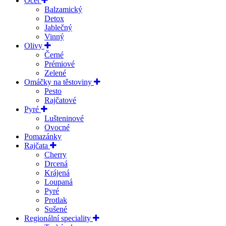
Ocet
Balzamický
Detox
Jablečný
Vinný
Olivy
Černé
Prémiové
Zelené
Omáčky na těstoviny
Pesto
Rajčatové
Pyré
Lušteninové
Ovocné
Pomazánky
Rajčata
Cherry
Drcená
Krájená
Loupaná
Pyré
Protlak
Sušené
Regionální speciality