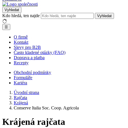
Vyhledat
Kdo hledá, ten najde
Vyhledat
☰
O firmě
Kontakt
Slevy pro B2B
Často kladené otázky (FAQ)
Doprava a platba
Recepty
Obchodní podmínky
Formuláře
Kariéra
Úvodní strana
Rajčata
Krájená
Conserve Italia Soc. Coop. Agricola
Krájená rajčata