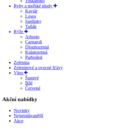
Toskánsko
Ryby a mořské plody
Kaviár
Losos
Sardinky
Tuňák
Rýže
Arborio
Carnaroli
Dlouhozrnná
Kulatozrnná
Parboiled
Zelenina
Zeleninové a ovocné šťávy
Víno
Šumivé
Bílé
Červené
Akční nabídky
Novinky
Nejprodávanější
Akce