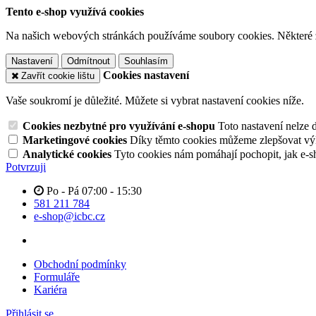
Tento e-shop využívá cookies
Na našich webových stránkách používáme soubory cookies. Některé z n
Nastavení
Odmítnout
Souhlasím
Cookies nastavení
Zavřít cookie lištu
Vaše soukromí je důležité. Můžete si vybrat nastavení cookies níže.
Cookies nezbytné pro využívání e-shopu
Toto nastavení nelze 
Marketingové cookies
Díky těmto cookies můžeme zlepšovat výko
Analytické cookies
Tyto cookies nám pomáhají pochopit, jak e-s
Potvrzuji
Po - Pá 07:00 - 15:30
581 211 784
e-shop@icbc.cz
Obchodní podmínky
Formuláře
Kariéra
Přihlásit se