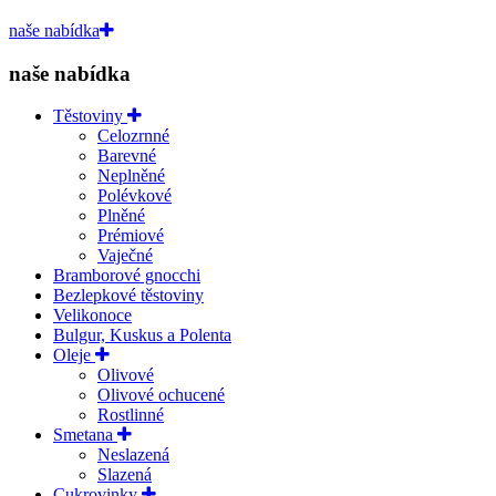
naše nabídka
naše nabídka
Těstoviny
Celozrnné
Barevné
Neplněné
Polévkové
Plněné
Prémiové
Vaječné
Bramborové gnocchi
Bezlepkové těstoviny
Velikonoce
Bulgur, Kuskus a Polenta
Oleje
Olivové
Olivové ochucené
Rostlinné
Smetana
Neslazená
Slazená
Cukrovinky