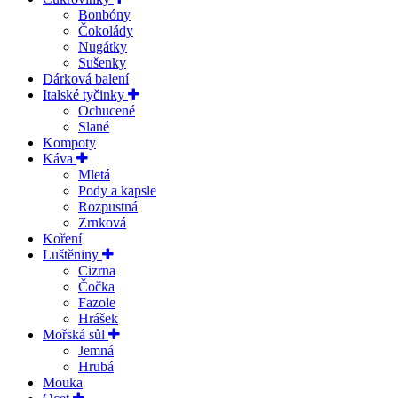
Bonbóny
Čokolády
Nugátky
Sušenky
Dárková balení
Italské tyčinky
Ochucené
Slané
Kompoty
Káva
Mletá
Pody a kapsle
Rozpustná
Zrnková
Koření
Luštěniny
Cizrna
Čočka
Fazole
Hrášek
Mořská sůl
Jemná
Hrubá
Mouka