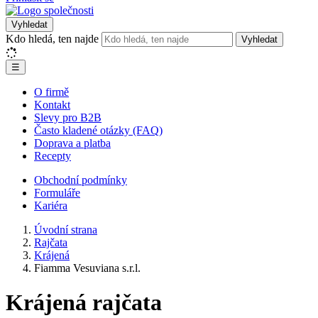
Vyhledat
Kdo hledá, ten najde
Vyhledat
☰
O firmě
Kontakt
Slevy pro B2B
Často kladené otázky (FAQ)
Doprava a platba
Recepty
Obchodní podmínky
Formuláře
Kariéra
Úvodní strana
Rajčata
Krájená
Fiamma Vesuviana s.r.l.
Krájená rajčata