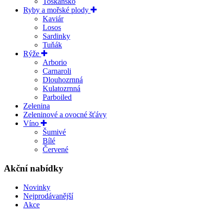
Toskánsko
Ryby a mořské plody
Kaviár
Losos
Sardinky
Tuňák
Rýže
Arborio
Carnaroli
Dlouhozrnná
Kulatozrnná
Parboiled
Zelenina
Zeleninové a ovocné šťávy
Víno
Šumivé
Bílé
Červené
Akční nabídky
Novinky
Nejprodávanější
Akce