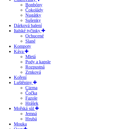
Bonbóny
Čokolády
Nugátky
Sušenky
Dárková balení
Italské tyčinky
Ochucené
Slané
Kompoty
Káva
Mletá
Pody a kapsle
Rozpustná
Zrnková
Koření
Luštěniny
Cizrna
Čočka
Fazole
Hrášek
Mořská sůl
Jemná
Hrubá
Mouka