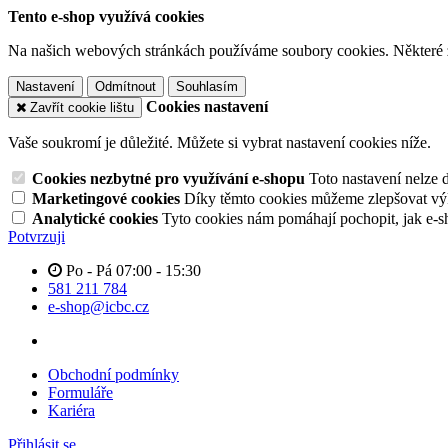
Tento e-shop využívá cookies
Na našich webových stránkách používáme soubory cookies. Některé z n
Nastavení
Odmítnout
Souhlasím
Cookies nastavení
Zavřít cookie lištu
Vaše soukromí je důležité. Můžete si vybrat nastavení cookies níže.
Cookies nezbytné pro využívání e-shopu
Toto nastavení nelze 
Marketingové cookies
Díky těmto cookies můžeme zlepšovat výko
Analytické cookies
Tyto cookies nám pomáhají pochopit, jak e-s
Potvrzuji
Po - Pá 07:00 - 15:30
581 211 784
e-shop@icbc.cz
Obchodní podmínky
Formuláře
Kariéra
Přihlásit se