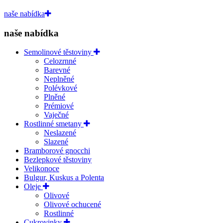
naše nabídka
naše nabídka
Semolinové těstoviny
Celozrnné
Barevné
Neplněné
Polévkové
Plněné
Prémiové
Vaječné
Rostlinné smetany
Neslazené
Slazené
Bramborové gnocchi
Bezlepkové těstoviny
Velikonoce
Bulgur, Kuskus a Polenta
Oleje
Olivové
Olivové ochucené
Rostlinné
Cukrovinky