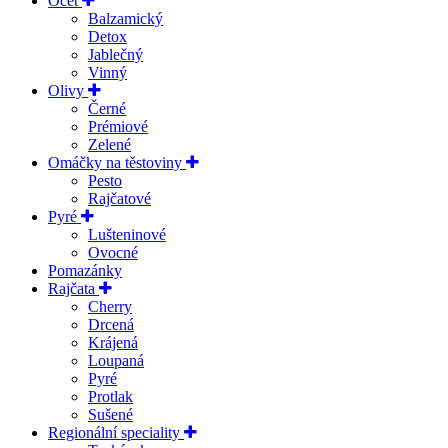
Ocet
Balzamický
Detox
Jablečný
Vinný
Olivy
Černé
Prémiové
Zelené
Omáčky na těstoviny
Pesto
Rajčatové
Pyré
Lušteninové
Ovocné
Pomazánky
Rajčata
Cherry
Drcená
Krájená
Loupaná
Pyré
Protlak
Sušené
Regionální speciality