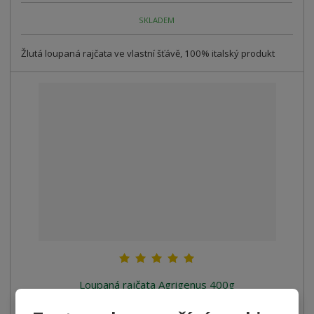
SKLADEM
Žlutá loupaná rajčata ve vlastní šťávě, 100% italský produkt
Loupaná rajčata Agrigenus 400g