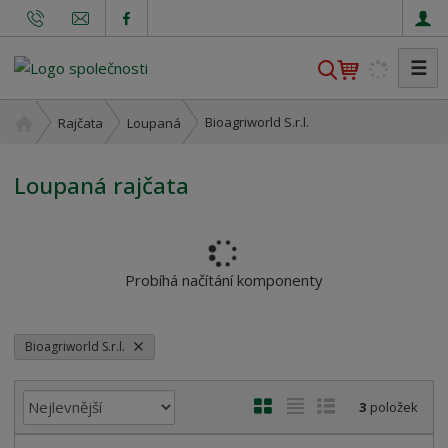
☰
V
y
h
Ú
Bioagriworld S.r.l.
Rajčata
Loupaná
l
v
o
e
Loupaná rajčata
d
d
n
a
í
t
s
t
Probíhá načítání komponenty
r
a
n
Bioagriworld S.r.l.
a
Ř
O
T
Ř
3
položek
a
b
a
á
z