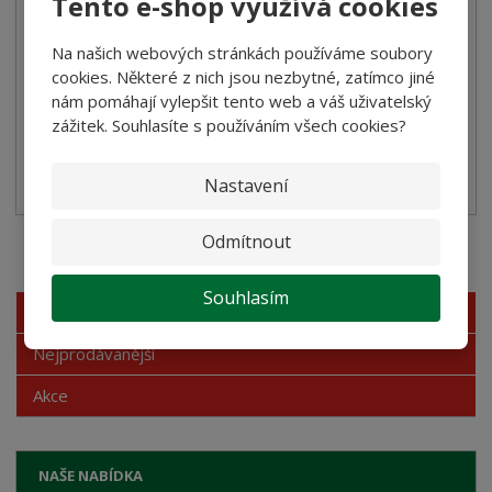
Tento e-shop využívá cookies
69,00 Kč
61,61 Kč bez DPH
Na našich webových stránkách používáme soubory
Koupit
cookies. Některé z nich jsou nezbytné, zatímco jiné
nám pomáhají vylepšit tento web a váš uživatelský
zážitek. Souhlasíte s používáním všech cookies?
SKLADEM
Nastavení
Italská rajčata S.Marzano
Odmítnout
Akční nabídky
Souhlasím
Novinky
Nejprodávanější
Akce
NAŠE NABÍDKA