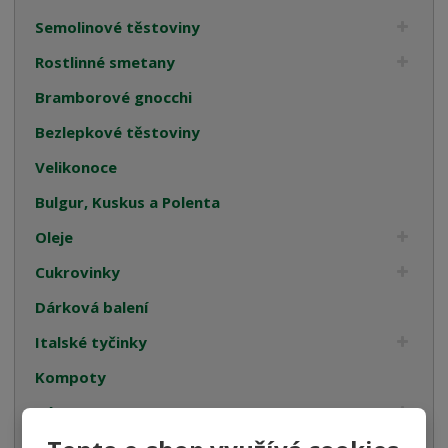
Semolinové těstoviny
Rostlinné smetany
Bramborové gnocchi
Bezlepkové těstoviny
Velikonoce
Bulgur, Kuskus a Polenta
Oleje
Cukrovinky
Dárková balení
Italské tyčinky
Kompoty
Káva
Koření