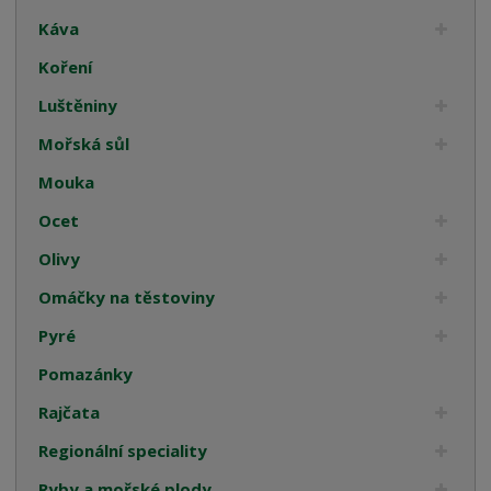
Káva
Koření
Luštěniny
Mořská sůl
Mouka
Ocet
Olivy
Omáčky na těstoviny
Pyré
Pomazánky
Rajčata
Regionální speciality
Ryby a mořské plody