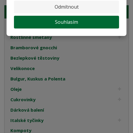
Odmítnout
NAŠE NABÍDKA
Souhlasím
Semolinové těstoviny
Rostlinné smetany
Bramborové gnocchi
Bezlepkové těstoviny
Velikonoce
Bulgur, Kuskus a Polenta
Oleje
Cukrovinky
Dárková balení
Italské tyčinky
Kompoty