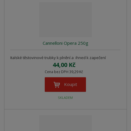
r
b
d
e
á
u
k
n
z
l
o
í
k
k
v
p
o
o
ý
r
o
v
v
v
Cannelloni Opera 250g
d
ý
ý
ý
u
v
v
p
k
Italské těstovinové trubky k plnění a ihned k zapečení
ý
ý
i
t
44,00 Kč
p
p
s
ů
Cena bez DPH 39,29 Kč
i
i
s
s
Koupit
SKLADEM