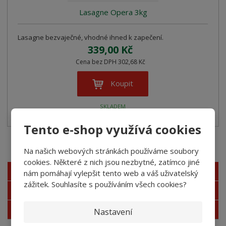
Lasagne Opera 3kg
Lasagne bezvaječné, vhodné ihned k zapečení.
339,00 Kč
Cena bez DPH 302,68 Kč
Koupit
SKLADEM
Tento e-shop využívá cookies
Akční nabídky
Na našich webových stránkách používáme soubory
cookies. Některé z nich jsou nezbytné, zatímco jiné
Novinky
nám pomáhají vylepšit tento web a váš uživatelský
zážitek. Souhlasíte s používáním všech cookies?
Nejprodávanější
Akce
Nastavení