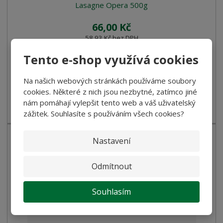
Lasagne Opera 500g
66,00 Kč
58,93 Kč bez DPH
Tento e-shop využívá cookies
Koupit
Na našich webových stránkách používáme soubory
SKLADEM
cookies. Některé z nich jsou nezbytné, zatímco jiné
nám pomáhají vylepšit tento web a váš uživatelský
Lasagne bezvaječné, vhodné ihned k zapečení.
zážitek. Souhlasíte s používáním všech cookies?
Nastavení
Odmítnout
Souhlasím