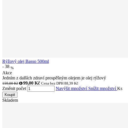
Rýžový olej Basso 500ml
-
38
%
Akce
Jedním z dalších zdraví prospěšným olejem je olej rýžový
99,00 Kč
159,00 Kč
Cena bez DPH 88,39 Kč
Změnit počet
Navýšit množství
Snížit množství
Ks
Koupit
Skladem