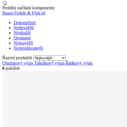
Probíhá načítání komponenty
Basso Fedele & Figli srl
Doporučené
Nejlevnější
Nejdražší
Dostupné
Nejnovější
Nejprodávanejší
Řazení produktů
Obrázkový výpis
Tabulkový výpis
Řádkový výpis
6
položek