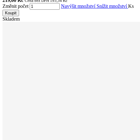
219,00 Kč
Cena bez DPH 195,54 Kč
Změnit počet
Navýšit množství
Snížit množství
Ks
Koupit
Skladem