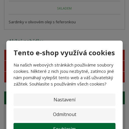
SKLADEM
Sardinky v olivovém oleji s feferonkou
Akční nabídky
Tento e-shop využívá cookies
Novinky
Na našich webových stránkách používáme soubory
Nejprodávanější
cookies. Některé z nich jsou nezbytné, zatímco jiné
Akce
nám pomáhají vylepšit tento web a váš uživatelský
zážitek. Souhlasíte s používáním všech cookies?
NAŠE NABÍDKA
Nastavení
Těstoviny
Odmítnout
Bramborové gnocchi