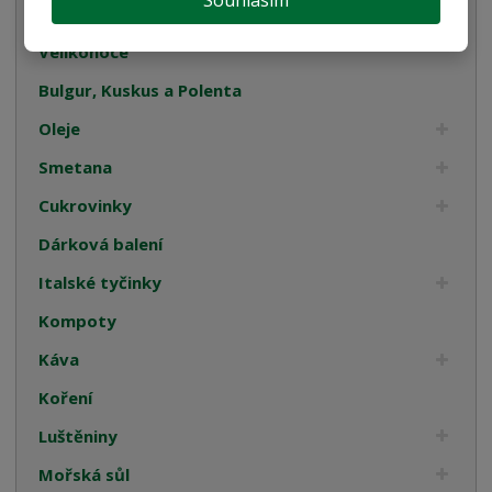
Souhlasím
Bezlepkové těstoviny
Velikonoce
Bulgur, Kuskus a Polenta
Oleje
Smetana
Cukrovinky
Dárková balení
Italské tyčinky
Kompoty
Káva
Koření
Luštěniny
Mořská sůl