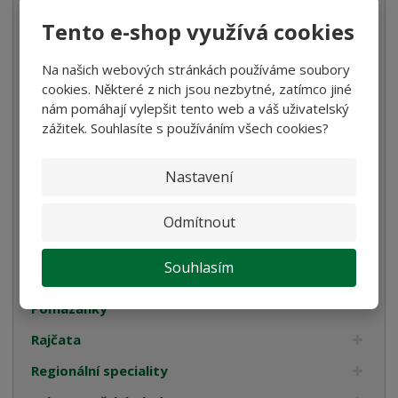
Tento e-shop využívá cookies
Káva
Koření
Na našich webových stránkách používáme soubory
cookies. Některé z nich jsou nezbytné, zatímco jiné
Luštěniny
nám pomáhají vylepšit tento web a váš uživatelský
Mořská sůl
zážitek. Souhlasíte s používáním všech cookies?
Mouka
Nastavení
Ocet
Olivy
Odmítnout
Omáčky na těstoviny
Souhlasím
Pyré
Pomazánky
Rajčata
Regionální speciality