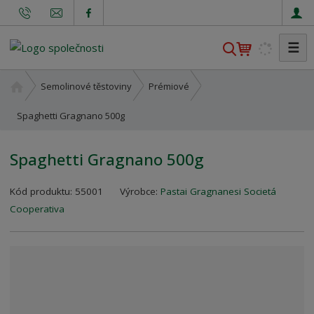
☰
V
y
h
Ú
Semolinové těstoviny
Prémiové
l
v
o
Spaghetti Gragnano 500g
e
d
d
n
a
Spaghetti Gragnano 500g
í
t
s
K
Kód produktu:
55001
Výrobce:
Pastai Gragnanesi Societá
t
ó
r
Cooperativa
d
a
v
n
ý
a
r
o
b
c