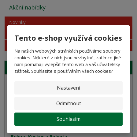
Akční nabídky
Novinky
Nejprodávanější
Tento e-shop využívá cookies
Akce
Na našich webových stránkách používáme soubory
cookies. Některé z nich jsou nezbytné, zatímco jiné
nám pomáhají vylepšit tento web a váš uživatelský
NAŠE NABÍDKA
zážitek. Souhlasíte s používáním všech cookies?
Semolinové těstoviny
Nastavení
Rostlinné smetany
Odmítnout
Bramborové gnocchi
Bezlepkové těstoviny
Souhlasím
Velikonoce
Bulgur, Kuskus a Polenta