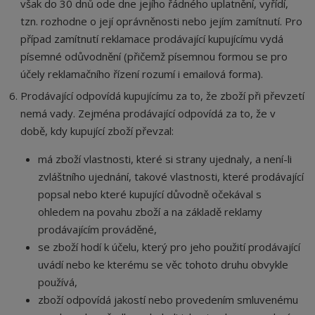
však do 30 dnů ode dne jejího řádného uplatnění, vyřídí,
tzn. rozhodne o její oprávněnosti nebo jejím zamítnutí. Pro
případ zamítnutí reklamace prodávající kupujícímu vydá
písemné odůvodnění (přičemž písemnou formou se pro
účely reklamačního řízení rozumí i emailová forma).
Prodávající odpovídá kupujícímu za to, že zboží při převzetí
nemá vady. Zejména prodávající odpovídá za to, že v
době, kdy kupující zboží převzal:
má zboží vlastnosti, které si strany ujednaly, a není-li
zvláštního ujednání, takové vlastnosti, které prodávající
popsal nebo které kupující důvodně očekával s
ohledem na povahu zboží a na základě reklamy
prodávajícím prováděné,
se zboží hodí k účelu, který pro jeho použití prodávající
uvádí nebo ke kterému se věc tohoto druhu obvykle
používá,
zboží odpovídá jakostí nebo provedením smluvenému