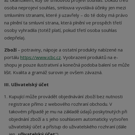
až okamžikem, kdy se smlouvou projeví souhlas. Dokud třetí
osoba neprojeví souhlas, smlouva vyvolává účinky jen mezi
smluvními stranami, které ji uzavřely – do té doby má právo
na plnění ta smluvní strana, která plnění ve prospěch třetí
osoby vyhradila (totéž platí, pokud třetí osoba souhlas
odepřela).
Zboží
– potraviny, nápoje a ostatní produkty nabízené na
portálu
https://www.icbc.cz
. Vyobrazení produktů na e-
shopu je pouze ilustrativní a konečná podoba balení se může
lišit. Kvalita a gramáž surovin je ovšem závazná.
III. Uživatelský účet
Kupující může provádět objednávání zboží bez nutnosti
registrace přímo z webového rozhraní obchodu. V
takovém případě je mu na základě údajů poskytnutých při
objednání zboží a s jeho souhlasem automaticky vytvořen
uživatelský účet a přístup do uživatelského rozhraní (dále
jen „
uživatelský účet
").