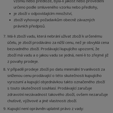
vzorku nebo předloze, byla-li jakost nebo provedení
určeno podle smluveného vzorku nebo předlohy,
je zboží v odpovídajícím množství,
zboží vyhovuje požadavkům obecně závazných
právních předpisů.
Má-li zboží vadu, která nebrání užívat zboží k určenému
účelu, je zboží prodáváno za nižší cenu, než je obvyklá cena
bezvadného zboží. Prodávající kupujícího upozorní, že
zboží má vadu a o jakou vadu se jedná, není-li to zřejmé již
z povahy prodeje.
V případě prodeje zboží po datu minimální trvanlivosti za
sníženou cenu prodávající o této skutečnosti kupujícího
vyrozumí a kupující objednávkou takto označeného zboží
s touto skutečností souhlasí. Prodávající zaručuje
zdravotní nezávadnost takového zboží, ovšem nezaručuje
chuťové, výživové a jiné vlastnosti zboží.
Kupující není oprávněn uplatnit právo z vady: