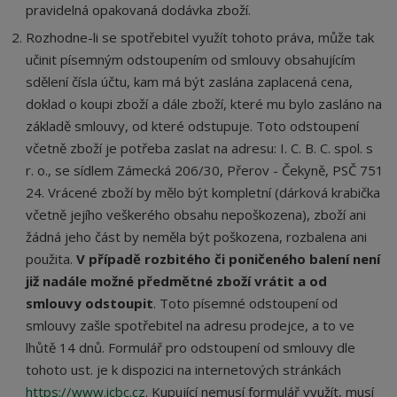
pravidelná opakovaná dodávka zboží.
Rozhodne-li se spotřebitel využít tohoto práva, může tak
učinit písemným odstoupením od smlouvy obsahujícím
sdělení čísla účtu, kam má být zaslána zaplacená cena,
doklad o koupi zboží a dále zboží, které mu bylo zasláno na
základě smlouvy, od které odstupuje. Toto odstoupení
včetně zboží je potřeba zaslat na adresu: I. C. B. C. spol. s
r. o., se sídlem Zámecká 206/30, Přerov - Čekyně, PSČ 751
24. Vrácené zboží by mělo být kompletní (dárková krabička
včetně jejího veškerého obsahu nepoškozena), zboží ani
žádná jeho část by neměla být poškozena, rozbalena ani
použita.
V případě rozbitého či poničeného balení není
již nadále možné předmětné zboží vrátit a od
smlouvy odstoupit
. Toto písemné odstoupení od
smlouvy zašle spotřebitel na adresu prodejce, a to ve
lhůtě 14 dnů. Formulář pro odstoupení od smlouvy dle
tohoto ust. je k dispozici na internetových stránkách
https://www.icbc.cz
. Kupující nemusí formulář využít, musí