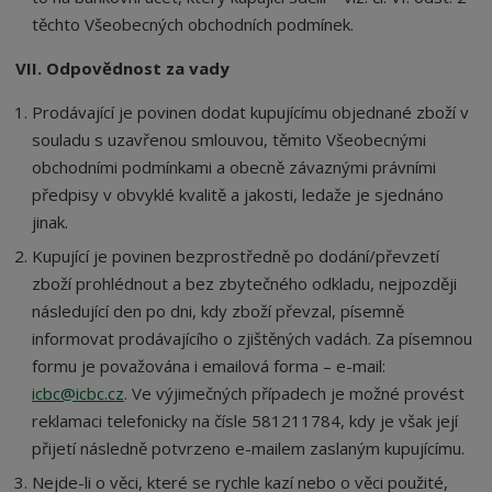
těchto Všeobecných obchodních podmínek.
VII. Odpovědnost za vady
Prodávající je povinen dodat kupujícímu objednané zboží v
souladu s uzavřenou smlouvou, těmito Všeobecnými
obchodními podmínkami a obecně závaznými právními
předpisy v obvyklé kvalitě a jakosti, ledaže je sjednáno
jinak.
Kupující je povinen bezprostředně po dodání/převzetí
zboží prohlédnout a bez zbytečného odkladu, nejpozději
následující den po dni, kdy zboží převzal, písemně
informovat prodávajícího o zjištěných vadách. Za písemnou
formu je považována i emailová forma – e-mail:
icbc@icbc.cz
. Ve výjimečných případech je možné provést
reklamaci telefonicky na čísle 581211784, kdy je však její
přijetí následně potvrzeno e-mailem zaslaným kupujícímu.
Nejde-li o věci, které se rychle kazí nebo o věci použité,