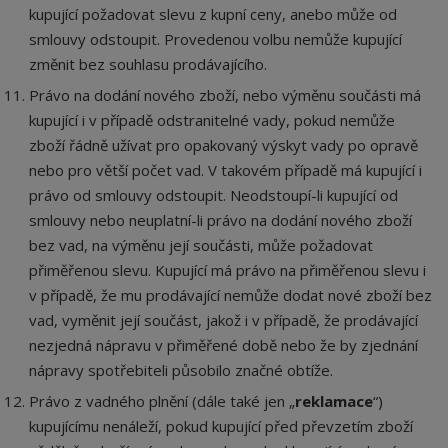
kupující požadovat slevu z kupní ceny, anebo může od
smlouvy odstoupit. Provedenou volbu nemůže kupující
změnit bez souhlasu prodávajícího.
Právo na dodání nového zboží, nebo výměnu součásti má
kupující i v případě odstranitelné vady, pokud nemůže
zboží řádně užívat pro opakovaný výskyt vady po opravě
nebo pro větší počet vad. V takovém případě má kupující i
právo od smlouvy odstoupit. Neodstoupí-li kupující od
smlouvy nebo neuplatní-li právo na dodání nového zboží
bez vad, na výměnu její součásti, může požadovat
přiměřenou slevu. Kupující má právo na přiměřenou slevu i
v případě, že mu prodávající nemůže dodat nové zboží bez
vad, vyměnit její součást, jakož i v případě, že prodávající
nezjedná nápravu v přiměřené době nebo že by zjednání
nápravy spotřebiteli působilo značné obtíže.
Právo z vadného plnění (dále také jen „
reklamace
“)
kupujícímu nenáleží, pokud kupující před převzetím zboží