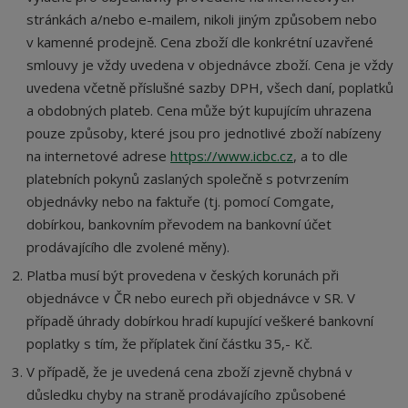
stránkách a/nebo e-mailem, nikoli jiným způsobem nebo
v kamenné prodejně. Cena zboží dle konkrétní uzavřené
smlouvy je vždy uvedena v objednávce zboží. Cena je vždy
uvedena včetně příslušné sazby DPH, všech daní, poplatků
a obdobných plateb. Cena může být kupujícím uhrazena
pouze způsoby, které jsou pro jednotlivé zboží nabízeny
na internetové adrese
https://www.icbc.cz
, a to dle
platebních pokynů zaslaných společně s potvrzením
objednávky nebo na faktuře (tj. pomocí Comgate,
dobírkou, bankovním převodem na bankovní účet
prodávajícího dle zvolené měny).
Platba musí být provedena v českých korunách při
objednávce v ČR nebo eurech při objednávce v SR. V
případě úhrady dobírkou hradí kupující veškeré bankovní
poplatky s tím, že příplatek činí částku 35,- Kč.
V případě, že je uvedená cena zboží zjevně chybná v
důsledku chyby na straně prodávajícího způsobené