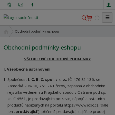
☰
V
y
h
Ú
Obchodní podmínky eshopu
l
v
o
e
Obchodní podmínky eshopu
d
d
n
a
VŠEOBECNÉ OBCHODNÍ PODMÍNKY
í
t
s
I. Všeobecná ustanovení
t
r
Společnost
I. C. B. C. spol. s r. o.
, IČ: 476 81 136, se
a
Zámecká 206/30, 751 24 Přerov, zapsaná v obchodním
n
rejstříku vedeném u Krajského soudu v Ostravě pod sp.
a
zn. C 4561, je prodávajícím potravin, nápojů a ostatních
produktů nabízených na portálu https://www.icbc.cz (dále
jen „
prodávající
“), přičemž prodávající, zajišťuje prodej