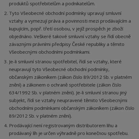
produktů spotřebitelům a podnikatelům.
Tyto Všeobecné obchodní podmínky upravují smluvní
vztahy a vymezují práva a povinnosti mezi prodávajícím a
kupujícím, popř. třetí osobou, v jejíž prospěch je zboží
objednáno. Veškeré takové smluvní vztahy se řídí obecně
závaznými právními předpisy České republiky a těmito
Všeobecnými obchodními podmínkami.
Je-li smluvní stranou spotřebitel, řídí se vztahy, které
neupravují tyto Všeobecné obchodní podmínky,
občanským zákoníkem (zákon číslo 89/2012 Sb. v platném
znění) a zákonem o ochraně spotřebitele (zákon číslo
634/1992 Sb. v platném znění). Je-li smluvní stranou jiný
subjekt, řídí se vztahy neupravené těmito Všeobecnými
obchodními podmínkami občanským zákoníkem (zákon číslo
89/2012 Sb. v platném znění).
Prodávající není registrovaným distributorem lihu a
prodávaný líh je určen výhradně pro konečnou spotřebu.