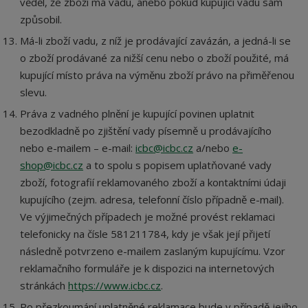
věděl, že zboží má vadu, anebo pokud kupující vadu sám
způsobil.
Má-li zboží vadu, z níž je prodávající zavázán, a jedná-li se
o zboží prodávané za nižší cenu nebo o zboží použité, má
kupující místo práva na výměnu zboží právo na přiměřenou
slevu.
Práva z vadného plnění je kupující povinen uplatnit
bezodkladně po zjištění vady písemně u prodávajícího
nebo e-mailem – e-mail:
icbc@icbc.cz
a/nebo
e-
shop@icbc.cz
a to spolu s popisem uplatňované vady
zboží, fotografií reklamovaného zboží a kontaktními údaji
kupujícího (zejm. adresa, telefonní číslo případně e-mail).
Ve výjimečných případech je možné provést reklamaci
telefonicky na čísle 581211784, kdy je však její přijetí
následně potvrzeno e-mailem zaslaným kupujícímu. Vzor
reklamačního formuláře je k dispozici na internetových
stránkách
https://www.icbc.cz
.
Po přezkoumání uplatněné reklamace bude v případě jejího