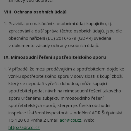
smlouvy vůči dopravci.
VIII. Ochrana osobních údajů
Pravidla pro nakládání s osobními údaji kupujícího, tj.
zpracování a další správa těchto osobních údajů, jsou dle
obecného nařízení (EU) 2016/679 (GDPR) uvedena
v dokumentu zásady ochrany osobních údajů.
IX. Mimosoudní řešení spotřebitelského sporu
V případě, že mezi prodávajícím a spotřebitelem dojde ke
vzniku spotřebitelského sporu v souvislosti s koupí zboží,
který se nepodaří vyřešit dohodou, může kupující –
spotřebitel podat návrh na mimosoudní řešení takového
sporu určenému subjektu mimosoudního řešení
spotřebitelských sporů, kterým je: Česká obchodní
inspekce Ústřední inspektorát – oddělení ADR Štěpánská
15 120 00 Praha 2 Email:
adr@coi.cz
, Web:
http://adr.coi.cz
.