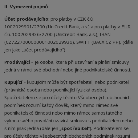
II. Vymezení pojmů
Účet prodávajícího
:
pro platby v CZK
č.ú.
1002029901/2700 (UniCredit Bank, a.s.) a
pro platby v EUR
č.ú. 1002029936/2700 (UniCredit Bank, a.s.), IBAN
(CZ7227000000001002029936), SWIFT (BACX CZ PP), (dále
jen jako „účet prodávajícího“)
Prodávající
– je osoba, která při uzavírání a plnění smlouvy
jedná v rámci své obchodní nebo jiné podnikatelské činnosti.
Kupující
– kupujícím může být spotřebitel, nebo podnikatel
(právnická osoba nebo podnikající fyzická osoba).
Spotřebitelem se pro účely těchto Všeobecných obchodních
podmínek rozumí každý člověk, který mimo rámec své
podnikatelské činnosti nebo mimo rámec samostatného
výkonu svého povolání uzavírá smlouvu s podnikatelem nebo
s ním jinak jedná (dále jen „
spotřebitel
“). Podnikatelem se
pro účely těchto Všeobecných obchodních podmínek rozumí