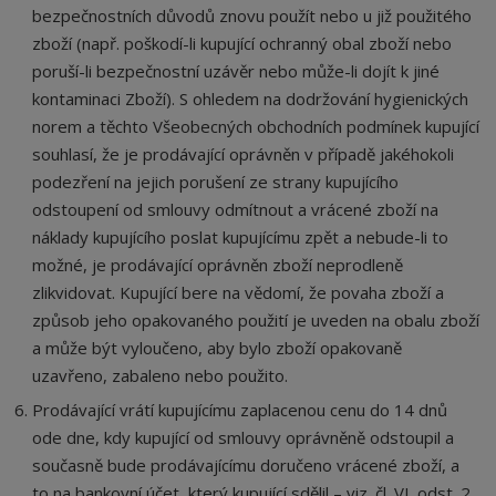
bezpečnostních důvodů znovu použít nebo u již použitého
zboží (např. poškodí-li kupující ochranný obal zboží nebo
poruší-li bezpečnostní uzávěr nebo může-li dojít k jiné
kontaminaci Zboží). S ohledem na dodržování hygienických
norem a těchto Všeobecných obchodních podmínek kupující
souhlasí, že je prodávající oprávněn v případě jakéhokoli
podezření na jejich porušení ze strany kupujícího
odstoupení od smlouvy odmítnout a vrácené zboží na
náklady kupujícího poslat kupujícímu zpět a nebude-li to
možné, je prodávající oprávněn zboží neprodleně
zlikvidovat. Kupující bere na vědomí, že povaha zboží a
způsob jeho opakovaného použití je uveden na obalu zboží
a může být vyloučeno, aby bylo zboží opakovaně
uzavřeno, zabaleno nebo použito.
Prodávající vrátí kupujícímu zaplacenou cenu do 14 dnů
ode dne, kdy kupující od smlouvy oprávněně odstoupil a
současně bude prodávajícímu doručeno vrácené zboží, a
to na bankovní účet, který kupující sdělil – viz. čl. VI. odst. 2