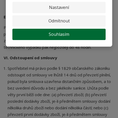
přechází na kupujícího nebezpečí škody.
Nastavení
Elektronická evidence tržeb
Odmítnout
Podle č. 449/2020 Sb. zákona o evidenci tržeb je prodávající
povinen vystavit kupujícímu účtenku. Zároveň je povinen
Souhlasím
zaevidovat přijatou tržbu u správce daně online; v případě
technického výpadku pak nejpozději do 48 hodin.
VI. Odstoupení od smlouvy
Spotřebitel má právo podle § 1829 občanského zákoníku
odstoupit od smlouvy ve lhůtě 14 dnů od převzetí plnění,
pokud byla smlouva uzavřena distančním způsobem, a to
bez uvedení důvodu a bez jakékoliv sankce. Lhůta podle
věty první běží ode dne: (a) převzetí zboží; (b) převzetí
poslední dodávky zboží, je-li předmětem smlouvy dodání
několika druhů zboží nebo dodání několika částí; nebo (c)
převzetí první dodávky zboží, je-li předmětem smlouvy