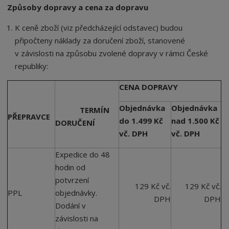
Způsoby dopravy a cena za dopravu
K ceně zboží (viz předcházející odstavec) budou
připočteny náklady za doručení zboží, stanovené
v závislosti na způsobu zvolené dopravy v rámci České
republiky:
CENA DOPRAVY
Objednávka
Objednávka
TERMÍN
PŘEPRAVCE
do 1.499 Kč
nad 1.500 Kč
DORUČENÍ
vč. DPH
vč. DPH
Expedice do 48
hodin od
potvrzení
129 Kč vč.
129 Kč vč.
PPL
objednávky.
DPH
DPH
Dodání v
závislosti na