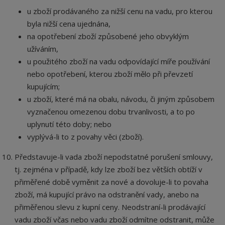
u zboží prodávaného za nižší cenu na vadu, pro kterou
byla nižší cena ujednána,
na opotřebení zboží způsobené jeho obvyklým
užíváním,
u použitého zboží na vadu odpovídající míře používání
nebo opotřebení, kterou zboží mělo při převzetí
kupujícím;
u zboží, které má na obalu, návodu, či jiným způsobem
vyznačenou omezenou dobu trvanlivosti, a to po
uplynutí této doby; nebo
vyplývá-li to z povahy věci (zboží).
Představuje-li vada zboží nepodstatné porušení smlouvy,
tj. zejména v případě, kdy lze zboží bez větších obtíží v
přiměřené době vyměnit za nové a dovoluje-li to povaha
zboží, má kupující právo na odstranění vady, anebo na
přiměřenou slevu z kupní ceny. Neodstraní-li prodávající
vadu zboží včas nebo vadu zboží odmítne odstranit, může