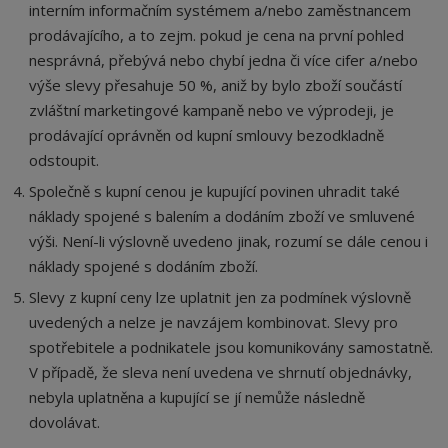
interním informačním systémem a/nebo zaměstnancem
prodávajícího, a to zejm. pokud je cena na první pohled
nesprávná, přebývá nebo chybí jedna či více cifer a/nebo
výše slevy přesahuje 50 %, aniž by bylo zboží součástí
zvláštní marketingové kampaně nebo ve výprodeji, je
prodávající oprávněn od kupní smlouvy bezodkladně
odstoupit.
Společně s kupní cenou je kupující povinen uhradit také
náklady spojené s balením a dodáním zboží ve smluvené
výši. Není-li výslovně uvedeno jinak, rozumí se dále cenou i
náklady spojené s dodáním zboží.
Slevy z kupní ceny lze uplatnit jen za podmínek výslovně
uvedených a nelze je navzájem kombinovat. Slevy pro
spotřebitele a podnikatele jsou komunikovány samostatně.
V případě, že sleva není uvedena ve shrnutí objednávky,
nebyla uplatněna a kupující se jí nemůže následně
dovolávat.