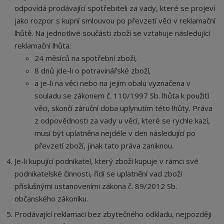
odpovídá prodávající spotřebiteli za vady, které se projeví
jako rozpor s kupní smlouvou po převzetí věci v reklamační
lhůtě. Na jednotlivé součásti zboží se vztahuje následující
reklamační lhůta:
24 měsíců na spotřební zboží,
8 dnů jde-li o potravinářské zboží,
a je-li na věci nebo na jejím obalu vyznačena v
souladu se zákonem č. 110/1997 Sb. lhůta k použití
věci, skončí záruční doba uplynutím této lhůty. Práva
z odpovědnosti za vady u věcí, které se rychle kazí,
musí být uplatněna nejdéle v den následující po
převzetí zboží, jinak tato práva zaniknou.
Je-li kupující podnikatel, který zboží kupuje v rámci své
podnikatelské činnosti, řídí se uplatnění vad zboží
příslušnými ustanoveními zákona č. 89/2012 Sb.
občanského zákoníku.
Prodávající reklamaci bez zbytečného odkladu, nejpozději