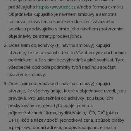
prodávajícího
https://www.icbc.cz
a/nebo formou e-mailu.
Objednávka kupujícího je návrhem smlouvy a samotná
smlouva je uzavřena okamžikem doručení závazného
souhlasu prodávajícího s tímto jeho návrhem (potvrzením
objednávky ze strany prodávajícího).
Odesláním objednávky (tj. návrhu smlouvy) kupující
stvrzuje, že se seznámil s těmito Všeobecnými obchodními
podmínkami, a že s nimi bezvýhradně a plně souhlasí. Tyto
Všeobecné obchodní podmínky tvoří nedílnou součást
uzavřené smlouvy.
Odesláním objednávky (tj. návrhu smlouvy) kupující
stvrzuje, že všechny údaje, které v objednávce uvedl, jsou
pravdivé. Pro uskutečnění objednávky jsou kupujícím
poskytovány zejména tyto údaje: jméno a
příjmení/obchodní firma, bydliště/sídlo, IČO, DIČ (plátce
DPH), kód a název zboží, jednotková cena, způsob platby
a přepravy, dodací adresa, podpis kupujícího, e-mail a