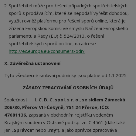
Spotřebitel může pro řešení případných spotřebitelských
sporů s prodávajícím, které se nepodaří vyřešit dohodou,
využít rovněž platformu pro řešení sporů online, která je
zřízena Evropskou komisí ve smyslu Nařízení Evropského
parlamentu a Rady (EU) č. 524/2013, o řešení
spotřebitelských sporů on-line, na adrese
http://ec.europa.eu/consumers/odr/
.
X. Závěrečná ustanovení
Tyto všeobecné smluvní podmínky jsou platné od 1.1.2025.
ZÁSADY ZPRACOVÁNÍ OSOBNÍCH ÚDAJŮ
Společnost
I. C. B. C. spol. s r. o., se sídlem Zámecká
206/30, Přerov VII-Čekyně, 751 24 Přerov, IČO:
47681136,
zapsaná v obchodním rejstříku vedeném
Krajským soudem v Ostravě pod sp. zn. C 4561 (dále také
jen „
Správce“
nebo „
my
“), a jako správce zpracovává