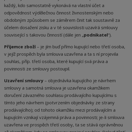
každý, kdo samostatně vykonává na vlastní účet a
odpovědnost výdělečnou činnost živnostenským nebo
obdobným způsobem se záměrem činit tak soustavně za
účelem dosažení zisku a v té souvislosti uzavírá smlouvy
související s takovou činností (dále jen „
podnikatel
“).
Příjemce zboží
– je jím buď přímo kupující nebo třetí osoba,
v jejíž prospěch byla smlouva uzavřena a ta s ní projevila
souhlas, příp. třetí osoba, které kupující svá práva a
povinnosti ze smlouvy postoupil.
Uzavření smlouvy
– objednávka kupujícího je návrhem
smlouvy a samotná smlouva je uzavřena okamžikem
doručení závazného souhlasu prodávajícího kupujícímu s
tímto jeho návrhem (potvrzením objednávky ze strany
prodávajícího); od tohoto okamžiku mezi prodávajícím a
kupujícím vznikají vzájemná práva a povinnosti; je-li smlouva
uzavřena ve prospěch třetí osoby, ta se stává oprávněnou