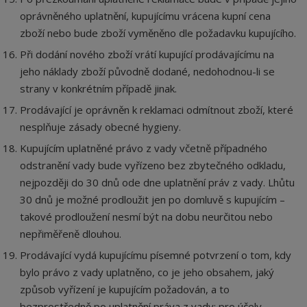
oprávněného uplatnění, kupujícímu vrácena kupní cena
zboží nebo bude zboží vyměněno dle požadavku kupujícího.
Při dodání nového zboží vrátí kupující prodávajícímu na
jeho náklady zboží původně dodané, nedohodnou-li se
strany v konkrétním případě jinak.
Prodávající je oprávněn k reklamaci odmítnout zboží, které
nesplňuje zásady obecné hygieny.
Kupujícím uplatněné právo z vady včetně případného
odstranění vady bude vyřízeno bez zbytečného odkladu,
nejpozději do 30 dnů ode dne uplatnění práv z vady. Lhůtu
30 dnů je možné prodloužit jen po domluvě s kupujícím –
takové prodloužení nesmí být na dobu neurčitou nebo
nepřiměřeně dlouhou.
Prodávající vydá kupujícímu písemné potvrzení o tom, kdy
bylo právo z vady uplatněno, co je jeho obsahem, jaký
způsob vyřízení je kupujícím požadován, a to
bezprostředně po uplatnění práva z vady; pro účely