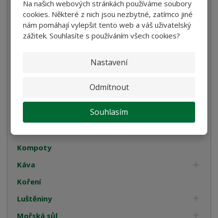
Na našich webových stránkách používáme soubory
Bramborové gnocchi
cookies. Některé z nich jsou nezbytné, zatímco jiné
nám pomáhají vylepšit tento web a váš uživatelský
Bezlepkové těstoviny
zážitek. Souhlasíte s používáním všech cookies?
Velikonoce
Nastavení
Bulgur, Kuskus a Polenta
Oleje
Odmítnout
Cukrovinky
Souhlasím
Dárková balení
Italské tyčinky
Kompoty
Káva
Koření
Luštěniny
Mořská sůl