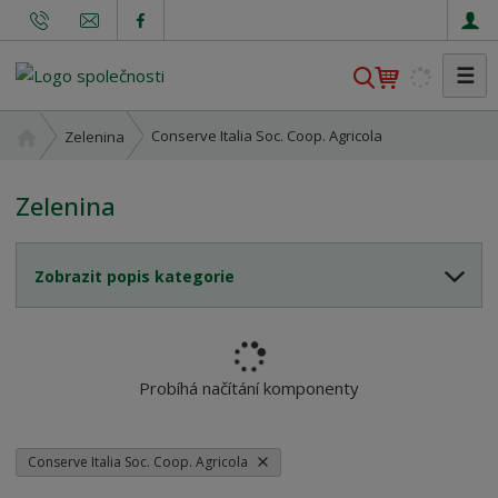
☰
V
y
h
Ú
Conserve Italia Soc. Coop. Agricola
Zelenina
l
v
o
e
Zelenina
d
d
n
a
í
t
Zobrazit popis kategorie
s
t
r
a
n
Probíhá načítání komponenty
a
Conserve Italia Soc. Coop. Agricola