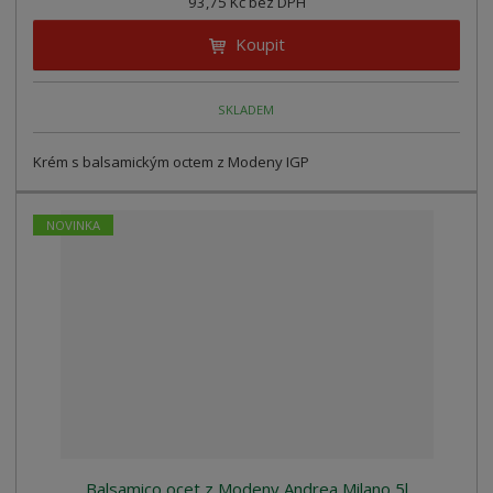
93,75 Kč bez DPH
Koupit
SKLADEM
Krém s balsamickým octem z Modeny IGP
NOVINKA
Balsamico ocet z Modeny Andrea Milano 5l