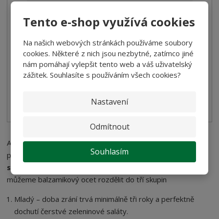
Balsamico ocet ve spreji Andrea Milano 2...
Tento e-shop využívá cookies
124,00 Kč
Na našich webových stránkách používáme soubory
110,71 Kč bez DPH
cookies. Některé z nich jsou nezbytné, zatímco jiné
nám pomáhají vylepšit tento web a váš uživatelský
Koupit
zážitek. Souhlasíte s používáním všech cookies?
SKLADEM
Nastavení
Odmítnout
Aby tento skvost obohatil pokrmy na vašem jídelním stole,
Souhlasím
potřebuje svůj čas. Stejně jako víno,
zraje v dřevěných
sudech
k dokonalé chuti i balzamický ocet. Podle doby zrání
můžeme balzamikový ocet rozdělit do tří skupin
Mladý – doba zrání trvá minimálně tři roky a perfektně
dochutí čerstvé zeleninové saláty.