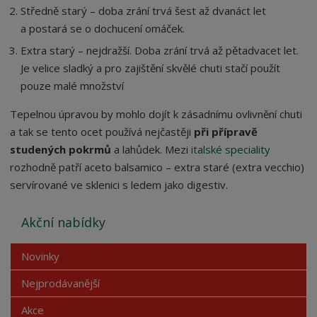
Středně starý – doba zrání trvá šest až dvanáct let
a postará se o dochucení omáček.
Extra starý – nejdražší. Doba zrání trvá až pětadvacet let.
Je velice sladký a pro zajištění skvělé chuti stačí použít
pouze malé množství
Tepelnou úpravou by mohlo dojít k zásadnímu ovlivnění chuti
a tak se tento ocet používá nejčastěji
při přípravě
studených pokrmů
a lahůdek. Mezi
italské speciality
rozhodně patří aceto balsamico – extra staré (extra vecchio)
servírované ve sklenici s ledem jako digestiv.
Akční nabídky
Novinky
Nejprodávanější
Akce