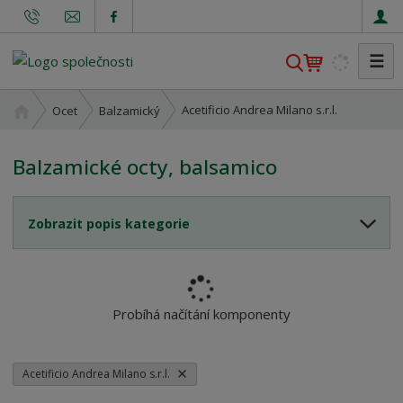
☰
V
y
h
Ú
Acetificio Andrea Milano s.r.l.
Ocet
Balzamický
l
v
o
e
Balzamické octy, balsamico
d
d
n
a
í
t
Zobrazit popis kategorie
s
t
r
a
n
Probíhá načítání komponenty
a
Acetificio Andrea Milano s.r.l.