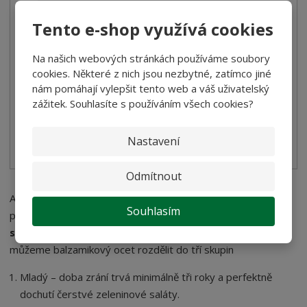
Balsamico ocet ve spreji Andrea Milano 2...
Tento e-shop využívá cookies
124,00 Kč
Na našich webových stránkách používáme soubory
110,71 Kč bez DPH
cookies. Některé z nich jsou nezbytné, zatímco jiné
nám pomáhají vylepšit tento web a váš uživatelský
Koupit
zážitek. Souhlasíte s používáním všech cookies?
SKLADEM
Nastavení
Odmítnout
Aby tento skvost obohatil pokrmy na vašem jídelním stole,
Souhlasím
potřebuje svůj čas. Stejně jako víno,
zraje v dřevěných
sudech
k dokonalé chuti i balzamický ocet. Podle doby zrání
můžeme balzamikový ocet rozdělit do tří skupin
Mladý – doba zrání trvá minimálně tři roky a perfektně
dochutí čerstvé zeleninové saláty.