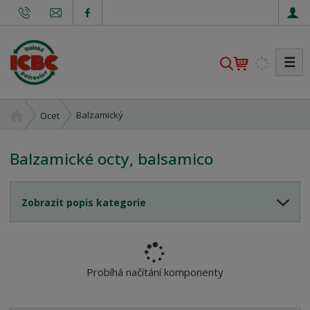
☰
V
y
h
l
Ú
Balzamický
Ocet
v
e
o
d
Balzamické octy, balsamico
d
a
n
t
í
Zobrazit popis kategorie
s
t
r
a
n
Probíhá načítání komponenty
a