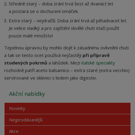
Středně starý – doba zrání trvá šest až dvanáct let
a postará se o dochucení omáček.
Extra starý – nejdražší. Doba zrání trvá až pětadvacet let.
Je velice sladký a pro zajištění skvělé chuti stačí použít
pouze malé množství
Tepelnou úpravou by mohlo dojít k zásadnímu ovlivnění chuti
a tak se tento ocet používá nejčastěji
při přípravě
studených pokrmů
a lahůdek. Mezi
italské speciality
rozhodně patří aceto balsamico – extra staré (extra vecchio)
servírované ve sklenici s ledem jako digestiv.
Akční nabídky
Novinky
Nejprodávanější
Akce