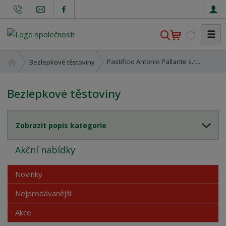
☰
V
y
h
Ú
Pastificio Antonio Pallante s.r.l.
Bezlepkové těstoviny
l
v
o
e
Bezlepkové těstoviny
d
d
n
a
í
t
Zobrazit popis kategorie
s
t
Akční nabídky
r
a
n
Novinky
a
Nejprodávanější
Akce