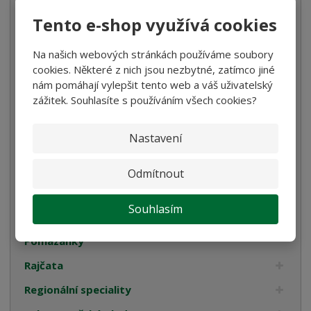
Tento e-shop využívá cookies
Káva
Koření
Na našich webových stránkách používáme soubory
cookies. Některé z nich jsou nezbytné, zatímco jiné
Luštěniny
nám pomáhají vylepšit tento web a váš uživatelský
Mořská sůl
zážitek. Souhlasíte s používáním všech cookies?
Mouka
Nastavení
Ocet
Olivy
Odmítnout
Omáčky na těstoviny
Souhlasím
Pyré
Pomazánky
Rajčata
Regionální speciality