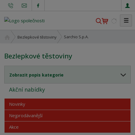
☰
V
y
h
Ú
Sarchio S.p.A.
Bezlepkové těstoviny
l
v
o
e
Bezlepkové těstoviny
d
d
n
a
í
t
Zobrazit popis kategorie
s
t
Akční nabídky
r
a
n
Novinky
a
Nejprodávanější
Akce