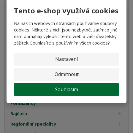
Tento e-shop využívá cookies
Káva
Koření
Na našich webových stránkách používáme soubory
cookies. Některé z nich jsou nezbytné, zatímco jiné
Luštěniny
nám pomáhají vylepšit tento web a váš uživatelský
Mořská sůl
zážitek. Souhlasíte s používáním všech cookies?
Mouka
Nastavení
Ocet
Olivy
Odmítnout
Omáčky na těstoviny
Souhlasím
Pyré
Pomazánky
Rajčata
Regionální speciality