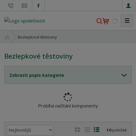
☰
V
y
h
Ú
Bezlepkové těstoviny
l
v
o
e
Bezlepkové těstoviny
d
d
n
a
í
t
Zobrazit popis kategorie
s
t
r
a
n
Probíhá načítání komponenty
a
Ř
O
T
Ř
10
položek
a