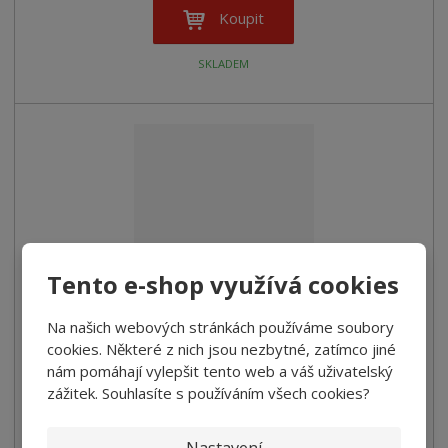
Koupit
SKLADEM
Bezlepkové řezance / penne rigate Granoro 400g
Tento e-shop využívá cookies
Bezlepkové těstoviny s quinoovou moukou
Na našich webových stránkách používáme soubory
79,00 Kč
cookies. Některé z nich jsou nezbytné, zatímco jiné
Cena bez DPH 70,54 Kč
nám pomáhají vylepšit tento web a váš uživatelský
zážitek. Souhlasíte s používáním všech cookies?
Koupit
Nastavení