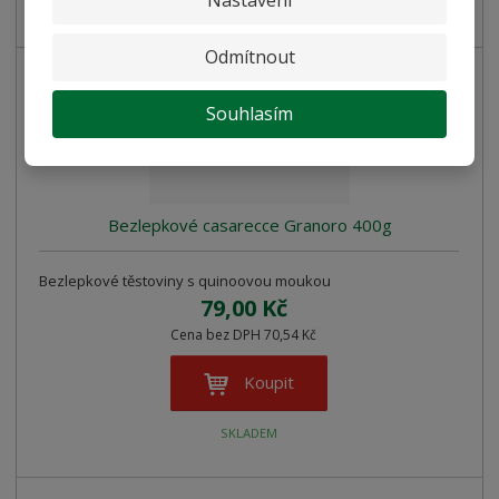
SKLADEM
Odmítnout
Souhlasím
Bezlepkové casarecce Granoro 400g
Bezlepkové těstoviny s quinoovou moukou
79,00 Kč
Cena bez DPH 70,54 Kč
Koupit
SKLADEM