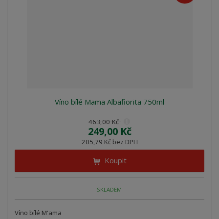
z
l
o
í
k
k
v
p
o
o
ý
r
o
v
v
v
d
ý
ý
ý
u
v
v
p
k
ý
ý
i
t
p
p
s
ů
i
i
Víno bílé Mama Albafiorita 750ml
s
s
463,00 Kč
249,00 Kč
205,79 Kč bez DPH
Koupit
SKLADEM
Víno bílé M'ama