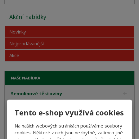
Akční nabídky
Novinky
Nejprodávanější
Akce
NAŠE NABÍDKA
Semolinové těstoviny
Rostlinné smetany
Tento e-shop využívá cookies
Bramborové gnocchi
Na našich webových stránkách používáme soubory
Bezlepkové těstoviny
cookies. Některé z nich jsou nezbytné, zatímco jiné
Velikonoce