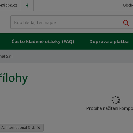
p@icbc.cz
Obch
V
Často kladené otázky (FAQ)
Doprava a platba
al S.r.l.
řílohy
Probíhá načítání komp
P.A. International S.r.l.