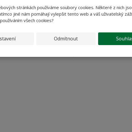
34,82 Kč bez DPH
321,43 Kč bez DPH
ebových stránkách používáme soubory cookies. Některé z nich jso
tímco jiné nám pomáhají vylepšit tento web a váš uživatelský záži
Koupit
Koupit
 používáním všech cookies?
SKLADEM
SKLADEM
stavení
Odmítnout
Souhla
Kuskus - z tvrdé pšenice