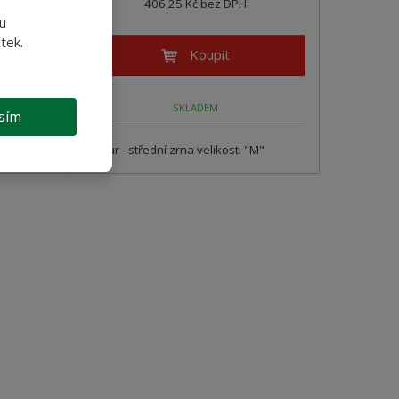
406,25 Kč bez DPH
u
tek.
Koupit
SKLADEM
sím
Bulgur - střední zrna velikosti "M"