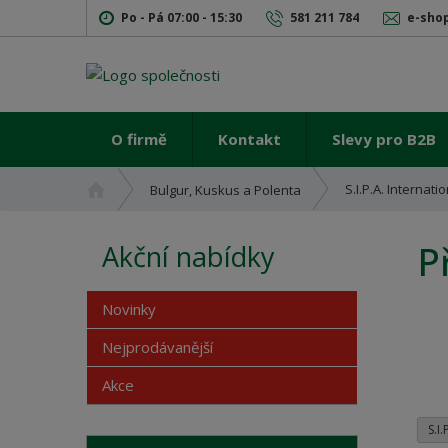
Po - Pá 07:00 - 15:30
581 211 784
e-sho
O firmě
Kontakt
Slevy pro B2B
Ú
S.I.P.A. Internation
Bulgur, Kuskus a Polenta
v
o
P
Akční nabídky
d
n
í
Novinky
s
t
Nejprodávanější
r
Akce
a
n
a
S.I.