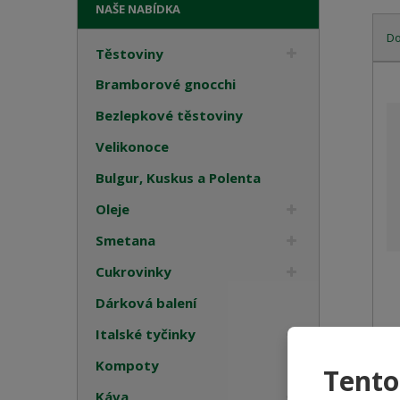
NAŠE NABÍDKA
D
Těstoviny
Ř
Bramborové gnocchi
a
z
Bezlepkové těstoviny
e
Velikonoce
n
í
Bulgur, Kuskus a Polenta
p
r
Oleje
o
Smetana
d
u
Cukrovinky
k
Dárková balení
t
ů
Italské tyčinky
Kompoty
Tento
Káva