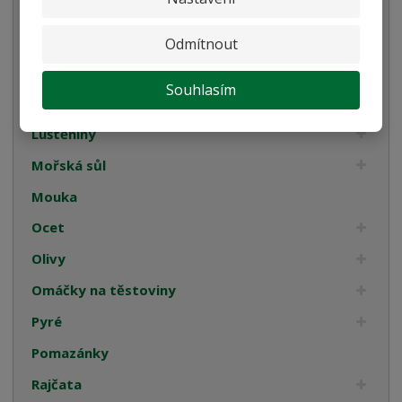
Italské tyčinky
Kompoty
Odmítnout
Káva
Souhlasím
Koření
Luštěniny
Mořská sůl
Mouka
Ocet
Olivy
Omáčky na těstoviny
Pyré
Pomazánky
Rajčata