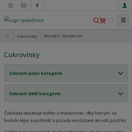
☰
V
y
h
Ú
Biscotti P. Gentilini Srl
Cukrovinky
l
v
o
e
Cukrovinky
d
d
n
a
í
t
Zobrazit popis kategorie
s
t
r
Zobrazit další kategorie
a
n
a
Čokoláda obsahuje kofein a theobromin, díky kterým
se
budete lépe soustředit a pozadu nezůstane ani váš postřeh.