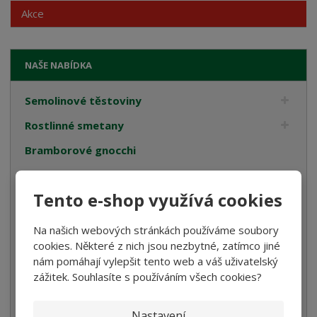
Akce
NAŠE NABÍDKA
Semolinové těstoviny
Rostlinné smetany
Bramborové gnocchi
Bezlepkové těstoviny
Tento e-shop využívá cookies
Velikonoce
Bulgur, Kuskus a Polenta
Na našich webových stránkách používáme soubory
cookies. Některé z nich jsou nezbytné, zatímco jiné
Oleje
nám pomáhají vylepšit tento web a váš uživatelský
Cukrovinky
zážitek. Souhlasíte s používáním všech cookies?
Dárková balení
Nastavení