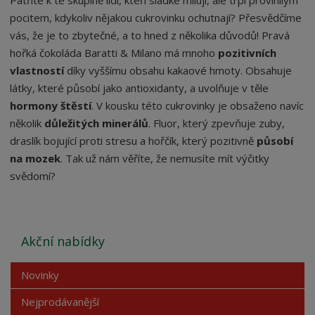
Patříte k té skupině lidí, kteří sladké milují, ale trpí provinilým
pocitem, kdykoliv nějakou cukrovinku ochutnají? Přesvědčíme
vás, že je to zbytečné, a to hned z několika důvodů! Pravá
hořká čokoláda Baratti & Milano má mnoho
pozitivních
vlastností
díky vyššímu obsahu kakaové hmoty. Obsahuje
látky, které působí jako antioxidanty, a uvolňuje v těle
hormony štěstí
. V kousku této cukrovinky je obsaženo navíc
několik
důležitých minerálů
. Fluor, který zpevňuje zuby,
draslík bojující proti stresu a hořčík, který pozitivně
působí
na mozek
. Tak už nám věříte, že nemusíte mít výčitky
svědomí?
Akční nabídky
Novinky
Nejprodávanější