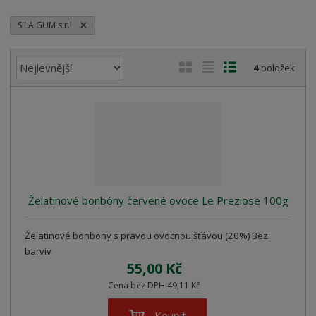
SILA GUM s.r.l.
Ř
O
T
Ř
4
položek
a
b
a
á
z
r
b
d
e
á
u
k
n
z
l
o
í
k
k
v
p
o
o
ý
r
o
v
v
v
Želatinové bonbóny červené ovoce Le Preziose 100g
d
ý
ý
ý
u
v
v
p
k
Želatinové bonbony s pravou ovocnou šťávou (20%) Bez
ý
ý
i
t
barviv
p
p
s
ů
55,00 Kč
i
i
Cena bez DPH 49,11 Kč
s
s
Koupit