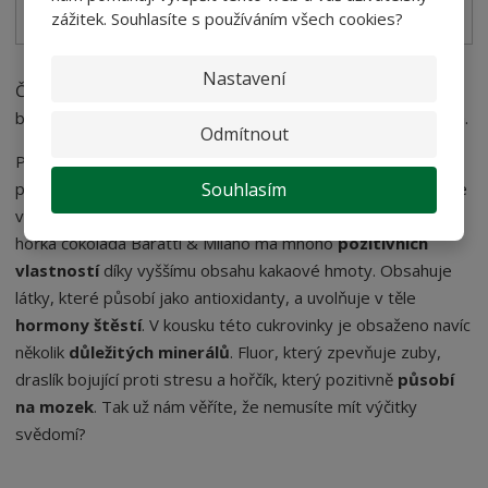
SKLADEM
zážitek. Souhlasíte s používáním všech cookies?
Nastavení
Čokoláda obsahuje kofein a theobromin, díky kterým
se
budete lépe soustředit a pozadu nezůstane ani váš postřeh.
Odmítnout
Patříte k té skupině lidí, kteří sladké milují, ale trpí provinilým
Souhlasím
pocitem, kdykoliv nějakou cukrovinku ochutnají? Přesvědčíme
vás, že je to zbytečné, a to hned z několika důvodů! Pravá
hořká čokoláda Baratti & Milano má mnoho
pozitivních
vlastností
díky vyššímu obsahu kakaové hmoty. Obsahuje
látky, které působí jako antioxidanty, a uvolňuje v těle
hormony štěstí
. V kousku této cukrovinky je obsaženo navíc
několik
důležitých minerálů
. Fluor, který zpevňuje zuby,
draslík bojující proti stresu a hořčík, který pozitivně
působí
na mozek
. Tak už nám věříte, že nemusíte mít výčitky
svědomí?