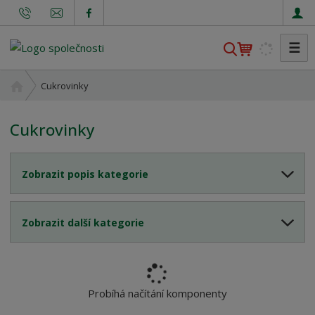
☰
V
y
h
Ú
Cukrovinky
l
v
o
e
Cukrovinky
d
d
n
a
í
t
Zobrazit popis kategorie
s
t
r
Zobrazit další kategorie
a
n
a
Probíhá načítání komponenty