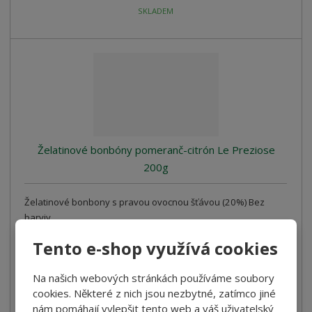
SKLADEM
Želatinové bonbóny pomeranč-citrón Le Preziose
200g
Želatinové bonbony s pravou ovocnou šťávou (20%) Bez
barviv
169,00 Kč
Tento e-shop využívá cookies
Cena bez DPH 150,89 Kč
Na našich webových stránkách používáme soubory
Koupit
cookies. Některé z nich jsou nezbytné, zatímco jiné
nám pomáhají vylepšit tento web a váš uživatelský