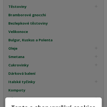
Těstoviny
Bramborové gnocchi
Bezlepkové těstoviny
Velikonoce
Bulgur, Kuskus a Polenta
Oleje
Smetana
Cukrovinky
Dárková balení
Italské tyčinky
Kompoty
Káva
Koření