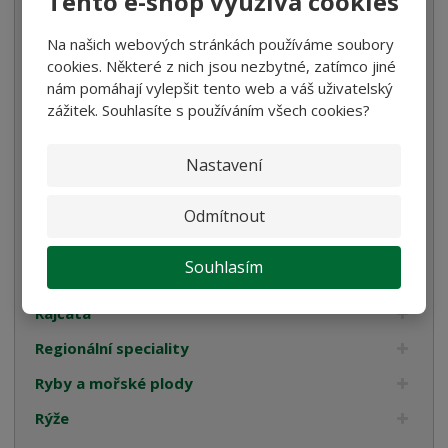
Tento e-shop využívá cookies
Luštěniny
Na našich webových stránkách používáme soubory
cookies. Některé z nich jsou nezbytné, zatímco jiné
Mořská sůl
nám pomáhají vylepšit tento web a váš uživatelský
Mouka
zážitek. Souhlasíte s používáním všech cookies?
Ocet
Nastavení
Olivy
Omáčky na těstoviny
Odmítnout
Pyré
Souhlasím
Pomazánky
Rajčata
Regionální speciality
Ryby a mořské plody
Rýže