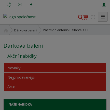
☰
V
y
h
Ú
Pastificio Antonio Pallante s.r.l.
Dárková balení
l
v
o
e
Dárková balení
d
d
n
a
Akční nabídky
í
t
s
t
Novinky
r
Nejprodávanější
a
n
Akce
a
NAŠE NABÍDKA