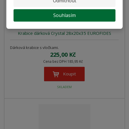
Odmítnout
Souhlasím
Krabice dárková Crystal 28x20x35 EUROFIDES
Dárková krabice s vločkami.
225,00 Kč
Cena bez DPH 185,95 Kč
Koupit
SKLADEM