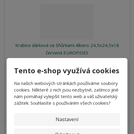
Krabice dárková se šňůrkami Albero 24,5x24,5x18
červená EUROFIDES
Červenobílá dárková krabice se stromečkem.
Tento e-shop využívá cookies
225,00 Kč
Cena bez DPH 185,95 Kč
Na našich webových stránkách používáme soubory
cookies. Některé z nich jsou nezbytné, zatímco jiné
Koupit
nám pomáhají vylepšit tento web a váš uživatelský
zážitek. Souhlasíte s používáním všech cookies?
SKLADEM
Nastavení