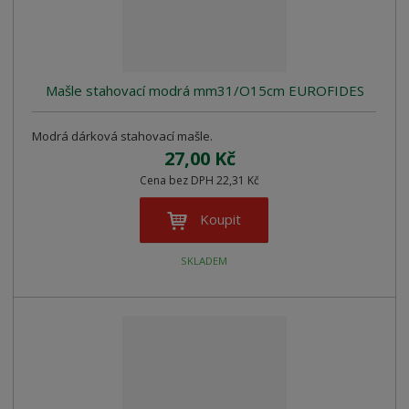
z
l
o
í
k
k
v
p
o
o
ý
r
o
v
v
v
Mašle stahovací modrá mm31/O15cm EUROFIDES
d
ý
ý
ý
u
v
v
p
k
Modrá dárková stahovací mašle.
ý
ý
i
t
27,00 Kč
p
p
s
ů
Cena bez DPH 22,31 Kč
i
i
s
s
Koupit
SKLADEM