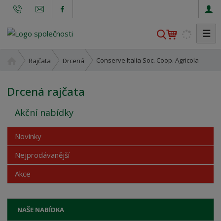
☰
V
y
h
Ú
Conserve Italia Soc. Coop. Agricola
Rajčata
Drcená
l
v
o
e
Drcená rajčata
d
d
n
a
Akční nabídky
í
t
s
t
Novinky
r
Nejprodávanější
a
n
Akce
a
NAŠE NABÍDKA