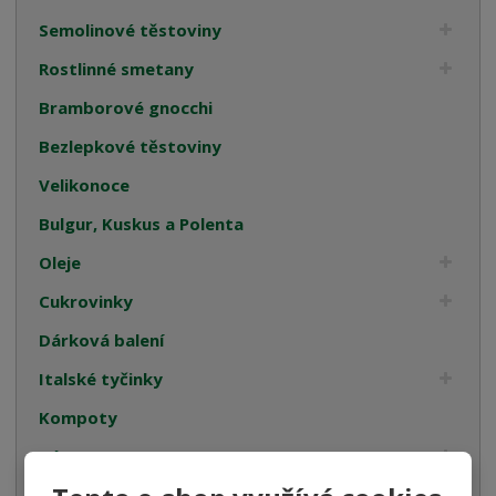
Semolinové těstoviny
Rostlinné smetany
Bramborové gnocchi
Bezlepkové těstoviny
Velikonoce
Bulgur, Kuskus a Polenta
Oleje
Cukrovinky
Dárková balení
Italské tyčinky
Kompoty
Káva
Koření