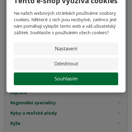
Tento e-shop využívá cookies
Luštěniny
Na našich webových stránkách používáme soubory
cookies. Některé z nich jsou nezbytné, zatímco jiné
Mořská sůl
nám pomáhají vylepšit tento web a váš uživatelský
Mouka
zážitek. Souhlasíte s používáním všech cookies?
Ocet
Nastavení
Olivy
Omáčky na těstoviny
Odmítnout
Pyré
Souhlasím
Pomazánky
Rajčata
Regionální speciality
Ryby a mořské plody
Rýže