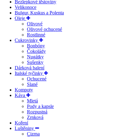
Bezlepkové těstoviny
Velikonoce
Bulgur, Kuskus a Polenta
Oleje
Olivové
Olivové ochucené
Rostlinné
Cukrovinky
Bonbóny
Čokolády
Nugátky
Sušenky
Dárková balení
Italské tyčinky
Ochucené
Slané
Kompoty
Káva
Mletá
Pody a kapsle
Rozpustná
Zrnková
Koření
Luštěniny
Cizrna