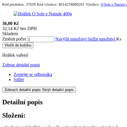
Kód produktu:
37039
Kód výrobce:
8014259000201
Výrobce:
O Sole e Napule d
36,00 Kč
32,14 Kč bez DPH
Skladem
Změnit počet
Navýšit množství
Snížit množství
Ks
Vložit do košíku
Hrášek vařený
Zobraz detailní popis
Zeptejte se odborníka
Sdílet
Zobrazit detailní popis
Skrýt detailní popis
Detailní popis
Složení: