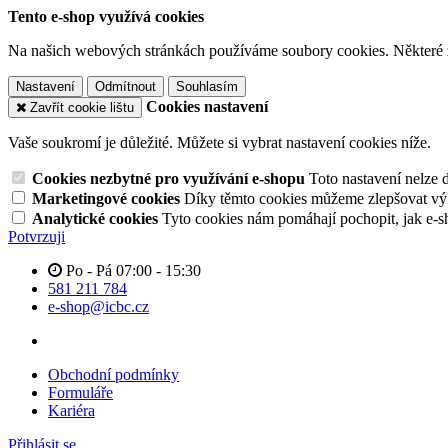
Tento e-shop využívá cookies
Na našich webových stránkách používáme soubory cookies. Některé z n
Nastavení
Odmítnout
Souhlasím
Cookies nastavení
Zavřít cookie lištu
Vaše soukromí je důležité. Můžete si vybrat nastavení cookies níže.
Cookies nezbytné pro využívání e-shopu
Toto nastavení nelze 
Marketingové cookies
Díky těmto cookies můžeme zlepšovat výko
Analytické cookies
Tyto cookies nám pomáhají pochopit, jak e-s
Potvrzuji
Po - Pá 07:00 - 15:30
581 211 784
e-shop@icbc.cz
Obchodní podmínky
Formuláře
Kariéra
Přihlásit se