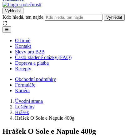
Vyhledat
Kdo hledá, ten najde
Vyhledat
☰
O firmě
Kontakt
Slevy pro B2B
Často kladené otázky (FAQ)
Doprava a platba
Recepty
Obchodní podmínky
Formuláře
Kariéra
Úvodní strana
Luštěniny
Hrášek
Hrášek O Sole e Napule 400g
Hrášek O Sole e Napule 400g