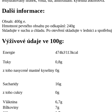
rehydratovaný hrášek, voda, sůl, antioxidant: kyselina askorbová.
Další informace:
Obsah: 400g e.
Hmotnost pevného obsahu po odkapání: 240g
Skladujte v suchu a chladu. Po otevření skladujte v lednici a spotřebu
Výživové údaje ve 100g:
Energie
474kJ/113kcal
Tuky
0,8g
z toho nasycené mastné kyseliny
0g
Sacharidy
16g
z toho cukry
0g
Vláknina
6,7g
Bílkoviny
7g