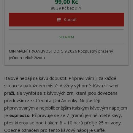
99,00 Kč
88,39 Kč bez DPH
Koupit
SKLADEM
MINIMÁLNÍ TRVANLIVOST DO: 5.9.2026 Rozpustný pražený
ječmen : elixír života
Italové nedají na kávu dopustit. Připraví vám ji za každé
situace a na každém místě. A vždy výborně. Kávu si sami
praží, ale vyrábí se z kávových zrn, která jsou dovezena
především ze střední a jižní Ameriky. Nejčastěji
připravovaným a nejoblíbenějším italským kávovým nápojem
je
espresso
. Připravuje se ze 7 gramů jemně mleté kávy,
přes kterou se pod tlakem 8 – 10 barů přelije 25 ml vody.
Obecné označení pro tento kávový nápoj je Caffé.