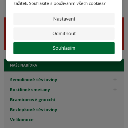
zážitek. Souhlasíte s používáním všech cookies?
Akční nabídky
Nastavení
Novinky
Odmítnout
Nejprodávanější
Akce
Souhlasím
NAŠE NABÍDKA
Semolinové těstoviny
Rostlinné smetany
Bramborové gnocchi
Bezlepkové těstoviny
Velikonoce