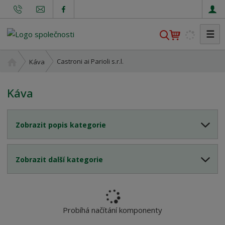
☰
V
y
h
Ú
Castroni ai Parioli s.r.l.
Káva
l
v
o
e
Káva
d
d
n
a
í
t
Zobrazit popis kategorie
s
t
r
Zobrazit další kategorie
a
n
a
Probíhá načítání komponenty