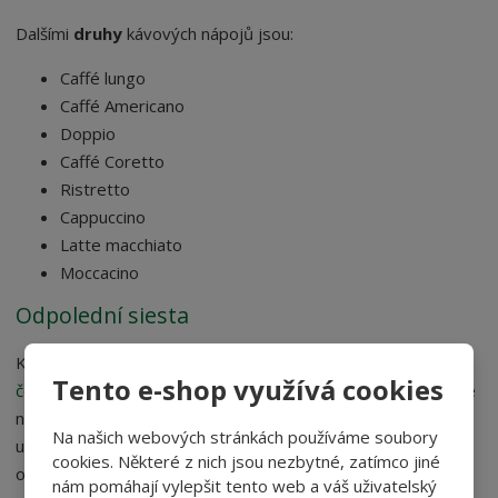
Dalšími
druhy
kávových nápojů jsou:
Caffé lungo
Caffé Americano
Doppio
Caffé Coretto
Ristretto
Cappuccino
Latte macchiato
Moccacino
Odpolední siesta
K odpolední kávě si dopřejte pravé italské laskominy.
Hořká
Tento e-shop využívá cookies
čokoláda
obsahuje velké množství vitamínu a minerálů, takže
nemusíte mít výčitky svědomí, že mlsáte. Čokoláda navíc
Na našich webových stránkách používáme soubory
uvolňuje hormony štěstí, takže po odpolední siestě budete
cookies. Některé z nich jsou nezbytné, zatímco jiné
odpočinutí a vrhnete se do práce s dobrou náladou.
nám pomáhají vylepšit tento web a váš uživatelský