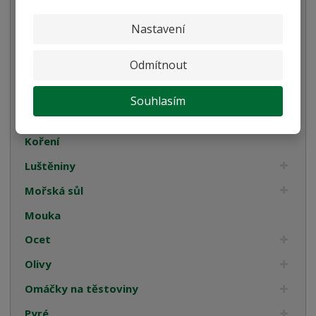
Cukrovinky
Nastavení
Dárková balení
Odmítnout
Italské tyčinky
Kompoty
Souhlasím
Káva
Koření
Luštěniny
Mořská sůl
Mouka
Ocet
Olivy
Omáčky na těstoviny
Pyré