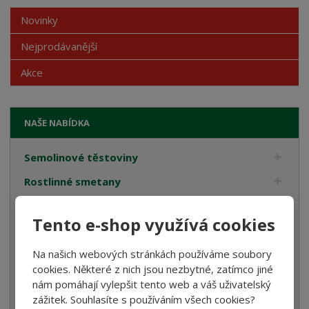
Novinky
Nejprodávanější
Akce
NAŠE NABÍDKA
Semolinové těstoviny
Rostlinné smetany
Bramborové gnocchi
Tento e-shop využívá cookies
Bezlepkové těstoviny
Velikonoce
Na našich webových stránkách používáme soubory
cookies. Některé z nich jsou nezbytné, zatímco jiné
Bulgur, Kuskus a Polenta
nám pomáhají vylepšit tento web a váš uživatelský
zážitek. Souhlasíte s používáním všech cookies?
Oleje