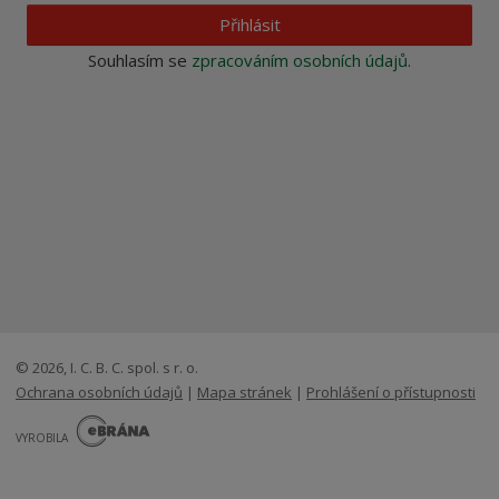
Přihlásit
Souhlasím se
zpracováním osobních údajů
.
© 2026, I. C. B. C. spol. s r. o.
Ochrana osobních údajů
|
Mapa stránek
|
Prohlášení o přístupnosti
E
B
VYROBILA
R
Á
N
VISA
MasterCard
Maestro
A