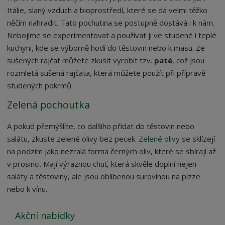
Itálie, slaný vzduch a bioprostředí, které se dá velmi těžko
něčím nahradit. Tato pochutina se postupně dostává i k nám.
Nebojíme se experimentovat a používat ji ve studené i teplé
kuchyni, kde se výborně hodí do těstovin nebo k masu. Ze
sušených rajčat můžete zkusit vyrobit tzv.
paté
, což jsou
rozmletá sušená rajčata, která můžete použít při přípravě
studených pokrmů.
Zelená pochoutka
A pokud přemýšlíte, co dalšího přidat do těstovin nebo
salátu, zkuste zelené olivy bez pecek.
Zelené olivy
se sklízejí
na podzim jako nezralá forma černých oliv, které se sbírají až
v prosinci. Mají výraznou chuť, která skvěle doplní nejen
saláty a těstoviny, ale jsou oblíbenou surovinou na pizze
nebo k vínu.
Akční nabídky