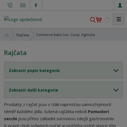
☰
V
y
h
Ú
Conserve Italia Soc. Coop. Agricola
Rajčata
l
v
o
e
Rajčata
d
d
n
a
í
t
Zobrazit popis kategorie
s
t
r
Zobrazit další kategorie
a
n
a
Produkty z rajčat jsou v Itálii naprostou samozřejmostí
téměř každého jídla. Sušená rajčátka neboli
Pomodori
secchi
jsou přímo základní surovinou zdejší gastronomie.
K pravé chuti sušených rajčat je potřeba ostré slunce jižní