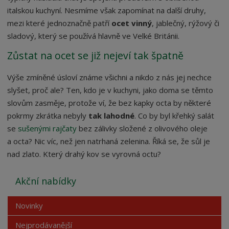
italskou kuchyní. Nesmíme však zapomínat na další druhy,
mezi které jednoznačně patří
ocet vinný
, jablečný, rýžový či
sladový, který se používá hlavně ve Velké Británii.
Zůstat na ocet se již nejeví tak špatně
Výše zmíněné úsloví známe všichni a nikdo z nás jej nechce
slyšet, proč ale? Ten, kdo je v kuchyni, jako doma se těmto
slovům zasměje, protože ví, že bez kapky octa by některé
pokrmy zkrátka nebyly
tak lahodné
. Co by byl křehký salát
se
sušenými rajčaty
bez zálivky složené z olivového oleje
a octa? Nic víc, než jen natrhaná zelenina. Říká se, že sůl je
nad zlato. Který drahý kov se vyrovná octu?
Akční nabídky
Novinky
Nejprodávanější