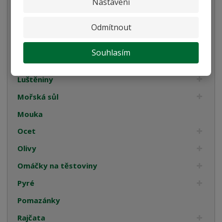
Nastavení
Italské tyčinky
Odmítnout
Kompoty
Káva
Souhlasím
Koření
Luštěniny
Mořská sůl
Mouka
Ocet
Olivy
Omáčky na těstoviny
Pyré
Pomazánky
Rajčata