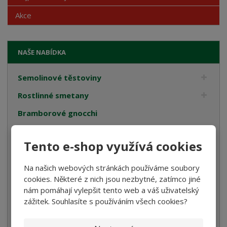
Akce
NAŠE NABÍDKA
Semolinové těstoviny
Rostlinné smetany
Bramborové gnocchi
Bezlepkové těstoviny
Tento e-shop využívá cookies
Velikonoce
Bulgur, Kuskus a Polenta
Na našich webových stránkách používáme soubory
cookies. Některé z nich jsou nezbytné, zatímco jiné
Oleje
nám pomáhají vylepšit tento web a váš uživatelský
zážitek. Souhlasíte s používáním všech cookies?
Cukrovinky
Dárková balení