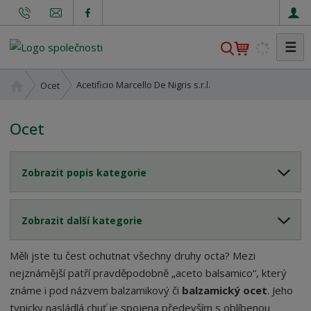
☰
V
y
h
Ú
Acetificio Marcello De Nigris s.r.l.
Ocet
l
v
o
e
Ocet
d
d
n
a
í
t
Zobrazit popis kategorie
s
t
r
Zobrazit další kategorie
a
n
a
Měli jste tu čest ochutnat všechny druhy octa? Mezi
nejznámější patří pravděpodobně „aceto balsamico“, který
známe i pod názvem balzamikový či
balzamický ocet
. Jeho
typicky nasládlá chuť je spojena především s oblíbenou