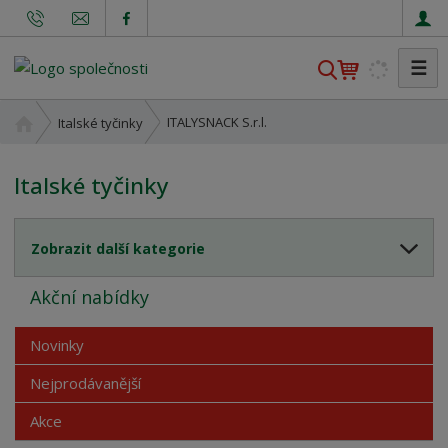
☰
V
y
h
Ú
ITALYSNACK S.r.l.
Italské tyčinky
l
v
o
e
Italské tyčinky
d
d
n
a
í
t
Zobrazit další kategorie
s
t
Akční nabídky
r
a
n
Novinky
a
Nejprodávanější
Akce