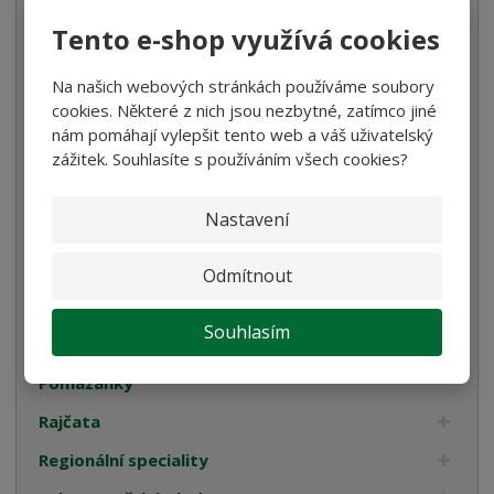
Tento e-shop využívá cookies
Káva
Koření
Na našich webových stránkách používáme soubory
cookies. Některé z nich jsou nezbytné, zatímco jiné
Luštěniny
nám pomáhají vylepšit tento web a váš uživatelský
Mořská sůl
zážitek. Souhlasíte s používáním všech cookies?
Mouka
Nastavení
Ocet
Olivy
Odmítnout
Omáčky na těstoviny
Souhlasím
Pyré
Pomazánky
Rajčata
Regionální speciality