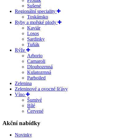
Protlak
Sušené
Regionální speciality
Toskánsko
Ryby a mořské plody
Kaviár
Losos
Sardinky
Tuňák
Rýže
Arborio
Carnaroli
Dlouhozrnná
Kulatozrnná
Parboiled
Zelenina
Zeleninové a ovocné šťávy
Víno
Šumivé
Bílé
Červené
Akční nabídky
Novinky