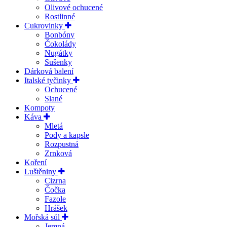
Olivové ochucené
Rostlinné
Cukrovinky
Bonbóny
Čokolády
Nugátky
Sušenky
Dárková balení
Italské tyčinky
Ochucené
Slané
Kompoty
Káva
Mletá
Pody a kapsle
Rozpustná
Zrnková
Koření
Luštěniny
Cizrna
Čočka
Fazole
Hrášek
Mořská sůl
Jemná