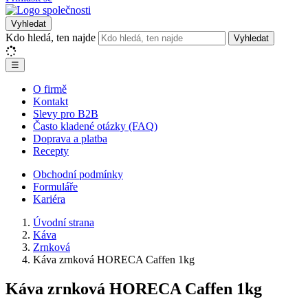
Vyhledat
Kdo hledá, ten najde
Vyhledat
☰
O firmě
Kontakt
Slevy pro B2B
Často kladené otázky (FAQ)
Doprava a platba
Recepty
Obchodní podmínky
Formuláře
Kariéra
Úvodní strana
Káva
Zrnková
Káva zrnková HORECA Caffen 1kg
Káva zrnková HORECA Caffen 1kg