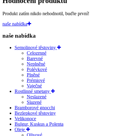
Hodnocení produktu
Produkt zatím nikdo nehodnotil, buďte první!
naše nabídka
naše nabídka
Semolinové těstoviny
Celozrnné
Barevné
Neplněné
Polévkové
Plněné
Prémiové
Vaječné
Rostlinné smetany
Neslazené
Slazené
Bramborové gnocchi
Bezlepkové těstoviny
Velikonoce
Bulgur, Kuskus a Polenta
Oleje
Olivové