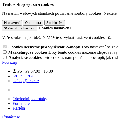
Tento e-shop využívá cookies
Na našich webových stránkách používáme soubory cookies. Některé z n
Nastavení
Odmítnout
Souhlasím
Cookies nastavení
Zavřít cookie lištu
Vaše soukromí je důležité. Můžete si vybrat nastavení cookies níže.
Cookies nezbytné pro využívání e-shopu
Toto nastavení nelze 
Marketingové cookies
Díky těmto cookies můžeme zlepšovat výko
Analytické cookies
Tyto cookies nám pomáhají pochopit, jak e-s
Potvrzuji
Po - Pá 07:00 - 15:30
581 211 784
e-shop@icbc.cz
Obchodní podmínky
Formuláře
Kariéra
Přihlásit se