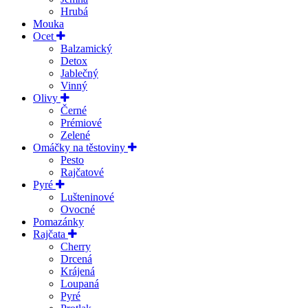
Hrubá
Mouka
Ocet
Balzamický
Detox
Jablečný
Vinný
Olivy
Černé
Prémiové
Zelené
Omáčky na těstoviny
Pesto
Rajčatové
Pyré
Lušteninové
Ovocné
Pomazánky
Rajčata
Cherry
Drcená
Krájená
Loupaná
Pyré