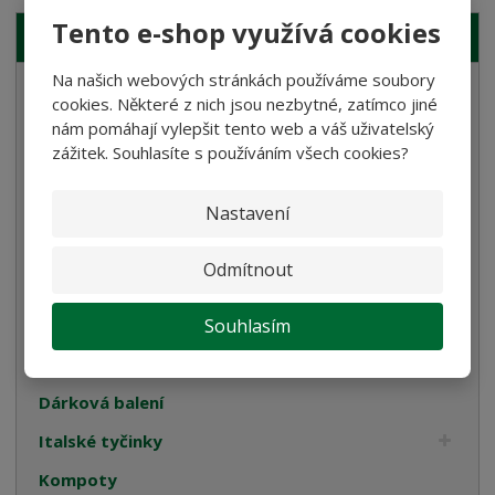
Tento e-shop využívá cookies
NAŠE NABÍDKA
Na našich webových stránkách používáme soubory
Těstoviny
cookies. Některé z nich jsou nezbytné, zatímco jiné
nám pomáhají vylepšit tento web a váš uživatelský
Bramborové gnocchi
zážitek. Souhlasíte s používáním všech cookies?
Bezlepkové těstoviny
Velikonoce
Nastavení
Bulgur, Kuskus a Polenta
Odmítnout
Oleje
Smetana
Souhlasím
Cukrovinky
Dárková balení
Italské tyčinky
Kompoty