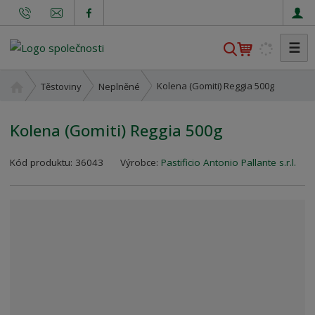
☰
V
y
h
Ú
Kolena (Gomiti) Reggia 500g
Těstoviny
Neplněné
l
v
o
e
Kolena (Gomiti) Reggia 500g
d
d
n
a
K
í
Kód produktu:
36043
Výrobce:
Pastificio Antonio Pallante s.r.l.
t
ó
s
d
t
v
r
ý
a
r
n
o
a
b
c
e