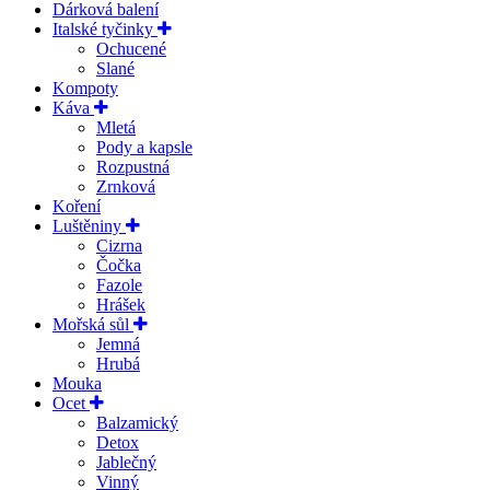
Dárková balení
Italské tyčinky
Ochucené
Slané
Kompoty
Káva
Mletá
Pody a kapsle
Rozpustná
Zrnková
Koření
Luštěniny
Cizrna
Čočka
Fazole
Hrášek
Mořská sůl
Jemná
Hrubá
Mouka
Ocet
Balzamický
Detox
Jablečný
Vinný