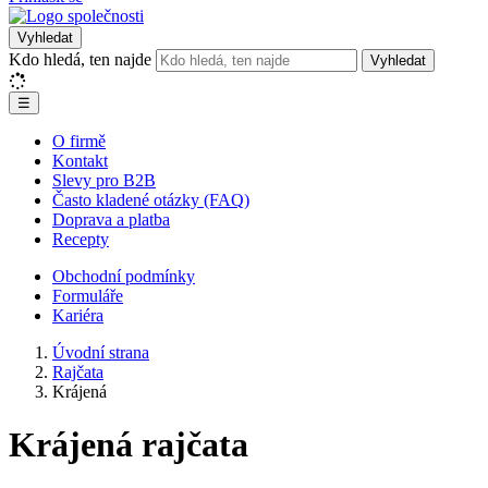
Vyhledat
Kdo hledá, ten najde
Vyhledat
☰
O firmě
Kontakt
Slevy pro B2B
Často kladené otázky (FAQ)
Doprava a platba
Recepty
Obchodní podmínky
Formuláře
Kariéra
Úvodní strana
Rajčata
Krájená
Krájená rajčata