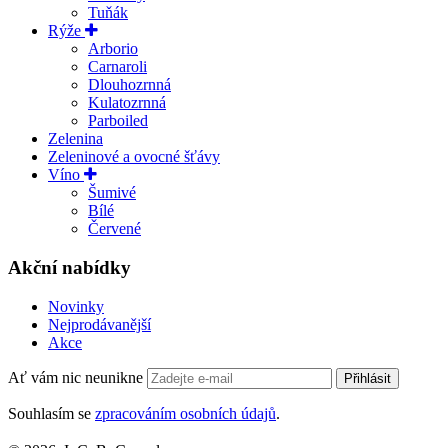
Tuňák
Rýže
Arborio
Carnaroli
Dlouhozrnná
Kulatozrnná
Parboiled
Zelenina
Zeleninové a ovocné šťávy
Víno
Šumivé
Bílé
Červené
Akční nabídky
Novinky
Nejprodávanější
Akce
Ať vám nic neunikne
Přihlásit
Souhlasím se
zpracováním osobních údajů
.