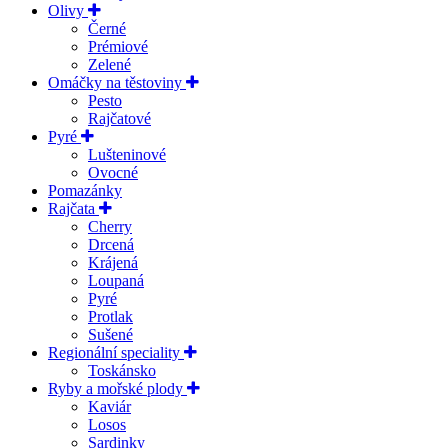
Olivy
Černé
Prémiové
Zelené
Omáčky na těstoviny
Pesto
Rajčatové
Pyré
Lušteninové
Ovocné
Pomazánky
Rajčata
Cherry
Drcená
Krájená
Loupaná
Pyré
Protlak
Sušené
Regionální speciality
Toskánsko
Ryby a mořské plody
Kaviár
Losos
Sardinky