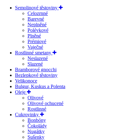
Semolinové těstoviny
Celozrnné
Barevné
Neplněné
Polévkové
Plněné
Prémiové
Vaječné
Rostlinné smetany
Neslazené
Slazené
Bramborové gnocchi
Bezlepkové těstoviny
Velikonoce
Bulgur, Kuskus a Polenta
Oleje
Olivové
Olivové ochucené
Rostlinné
Cukrovinky
Bonbóny
Čokolády
Nugátky
Sušenky