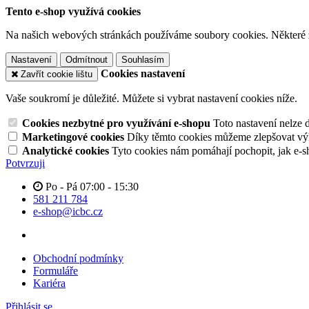
Tento e-shop využívá cookies
Na našich webových stránkách používáme soubory cookies. Některé z n
Nastavení
Odmítnout
Souhlasím
Cookies nastavení
Zavřít cookie lištu
Vaše soukromí je důležité. Můžete si vybrat nastavení cookies níže.
Cookies nezbytné pro využívání e-shopu
Toto nastavení nelze 
Marketingové cookies
Díky těmto cookies můžeme zlepšovat výko
Analytické cookies
Tyto cookies nám pomáhají pochopit, jak e-s
Potvrzuji
Po - Pá 07:00 - 15:30
581 211 784
e-shop@icbc.cz
Obchodní podmínky
Formuláře
Kariéra
Přihlásit se