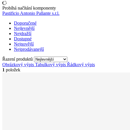
Probíhá načítání komponenty
Pastificio Antonio Pallante s.r.l.
Doporučené
Nejlevnější
Nejdražší
Dostupné
Nejnovější
Nejprodávanejší
Řazení produktů
Obrázkový výpis
Tabulkový výpis
Řádkový výpis
1
položek