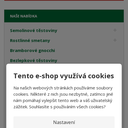
NAŠE NABÍDKA
Semolinové těstoviny
Rostlinné smetany
Bramborové gnocchi
Bezlepkové těstoviny
Velikonoce
Tento e-shop využívá cookies
Bulgur, Kuskus a Polenta
Na našich webových stránkách používáme soubory
Oleje
cookies. Některé z nich jsou nezbytné, zatímco jiné
Cukrovinky
nám pomáhají vylepšit tento web a váš uživatelský
zážitek. Souhlasíte s používáním všech cookies?
Dárková balení
Italské tyčinky
Nastavení