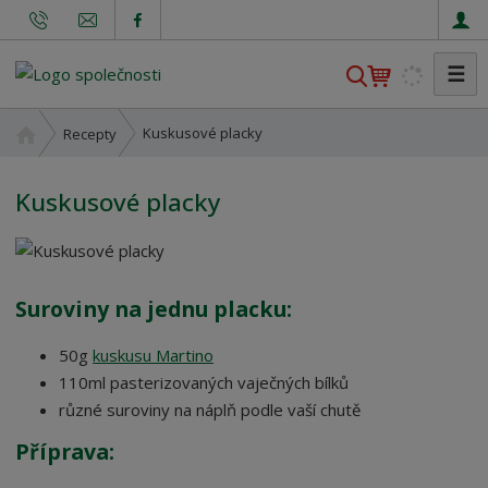
☰
V
y
h
Ú
Kuskusové placky
Recepty
l
v
o
e
Kuskusové placky
d
d
n
a
í
t
s
t
Suroviny na jednu placku:
r
a
50g
kuskusu Martino
n
110ml pasterizovaných vaječných bílků
a
různé suroviny na náplň podle vaší chutě
Příprava: