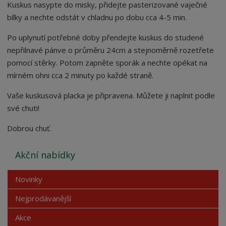
Kuskus nasypte do misky, přidejte pasterizované vaječné
bílky a nechte odstát v chladnu po dobu cca 4-5 min.
Po uplynutí potřebné doby přendejte kuskus do studené
nepřilnavé pánve o průměru 24cm a stejnoměrně rozetřete
pomocí stěrky. Potom zapněte sporák a nechte opékat na
mírném ohni cca 2 minuty po každé straně.
Vaše kuskusová placka je připravena. Můžete ji naplnit podle
své chuti!
Dobrou chuť.
Akční nabídky
Novinky
Nejprodávanější
Akce