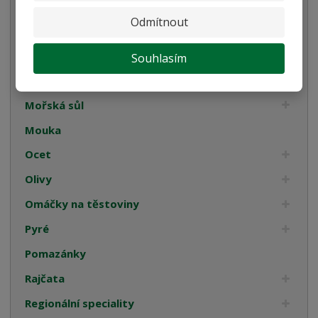
Kompoty
Odmítnout
Káva
Koření
Souhlasím
Luštěniny
Mořská sůl
Mouka
Ocet
Olivy
Omáčky na těstoviny
Pyré
Pomazánky
Rajčata
Regionální speciality