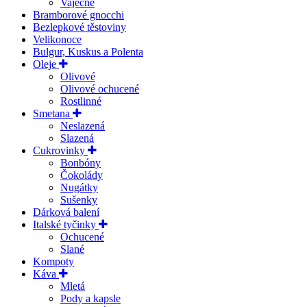
Vaječné
Bramborové gnocchi
Bezlepkové těstoviny
Velikonoce
Bulgur, Kuskus a Polenta
Oleje
Olivové
Olivové ochucené
Rostlinné
Smetana
Neslazená
Slazená
Cukrovinky
Bonbóny
Čokolády
Nugátky
Sušenky
Dárková balení
Italské tyčinky
Ochucené
Slané
Kompoty
Káva
Mletá
Pody a kapsle