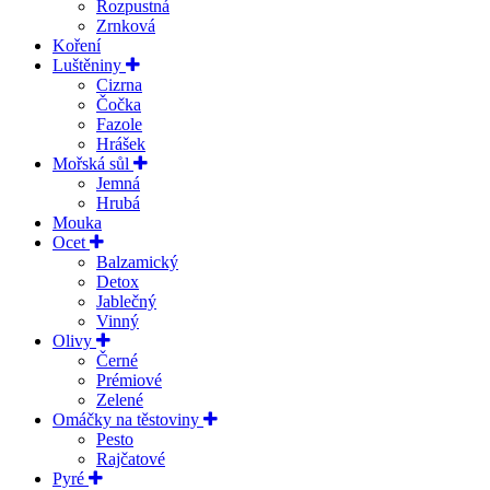
Rozpustná
Zrnková
Koření
Luštěniny
Cizrna
Čočka
Fazole
Hrášek
Mořská sůl
Jemná
Hrubá
Mouka
Ocet
Balzamický
Detox
Jablečný
Vinný
Olivy
Černé
Prémiové
Zelené
Omáčky na těstoviny
Pesto
Rajčatové
Pyré