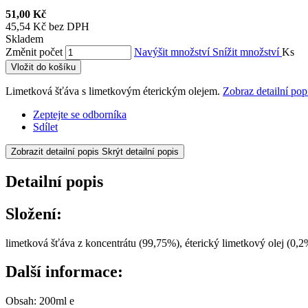
51,00 Kč
45,54 Kč bez DPH
Skladem
Změnit počet
Navýšit množství
Snížit množství
Ks
Vložit do košíku
Limetková šťáva s limetkovým éterickým olejem.
Zobraz detailní pop
Zeptejte se odborníka
Sdílet
Zobrazit detailní popis
Skrýt detailní popis
Detailní popis
Složení:
limetková šťáva z koncentrátu (99,75%), éterický limetkový olej (0,2%
Další informace:
Obsah: 200ml e