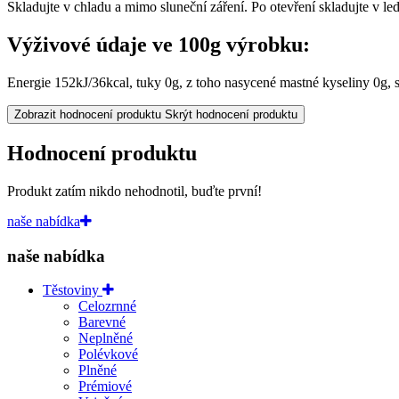
Skladujte v chladu a mimo sluneční záření. Po otevření skladujte v led
Výživové údaje ve 100g výrobku:
Energie 152kJ/36kcal, tuky 0g, z toho nasycené mastné kyseliny 0g, sa
Zobrazit hodnocení produktu
Skrýt hodnocení produktu
Hodnocení produktu
Produkt zatím nikdo nehodnotil, buďte první!
naše nabídka
naše nabídka
Těstoviny
Celozrnné
Barevné
Neplněné
Polévkové
Plněné
Prémiové