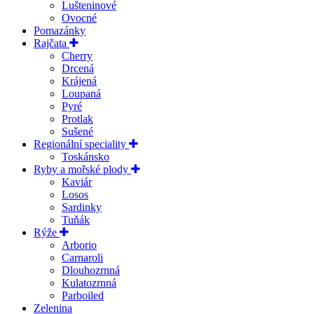
Lušteninové
Ovocné
Pomazánky
Rajčata
Cherry
Drcená
Krájená
Loupaná
Pyré
Protlak
Sušené
Regionální speciality
Toskánsko
Ryby a mořské plody
Kaviár
Losos
Sardinky
Tuňák
Rýže
Arborio
Carnaroli
Dlouhozrnná
Kulatozrnná
Parboiled
Zelenina