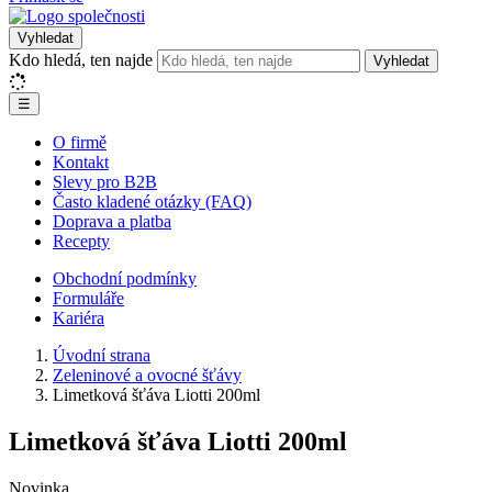
Vyhledat
Kdo hledá, ten najde
Vyhledat
☰
O firmě
Kontakt
Slevy pro B2B
Často kladené otázky (FAQ)
Doprava a platba
Recepty
Obchodní podmínky
Formuláře
Kariéra
Úvodní strana
Zeleninové a ovocné šťávy
Limetková šťáva Liotti 200ml
Limetková šťáva Liotti 200ml
Novinka