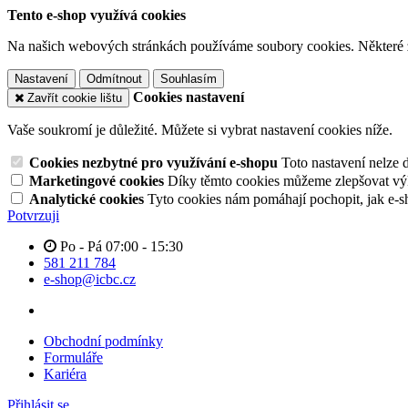
Tento e-shop využívá cookies
Na našich webových stránkách používáme soubory cookies. Některé z n
Nastavení
Odmítnout
Souhlasím
Cookies nastavení
Zavřít cookie lištu
Vaše soukromí je důležité. Můžete si vybrat nastavení cookies níže.
Cookies nezbytné pro využívání e-shopu
Toto nastavení nelze 
Marketingové cookies
Díky těmto cookies můžeme zlepšovat výko
Analytické cookies
Tyto cookies nám pomáhají pochopit, jak e-s
Potvrzuji
Po - Pá 07:00 - 15:30
581 211 784
e-shop@icbc.cz
Obchodní podmínky
Formuláře
Kariéra
Přihlásit se