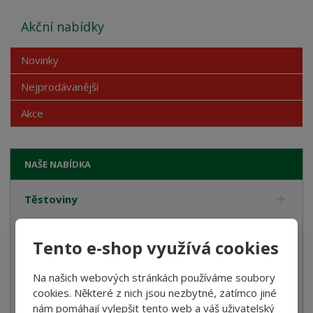
Akční nabídky
Novinky
Nejprodávanější
Akce
NAŠE NABÍDKA
Těstoviny
Bramborové gnocchi
Tento e-shop využívá cookies
Bezlepkové těstoviny
Velikonoce
Na našich webových stránkách používáme soubory
cookies. Některé z nich jsou nezbytné, zatímco jiné
Bulgur, Kuskus a Polenta
nám pomáhají vylepšit tento web a váš uživatelský