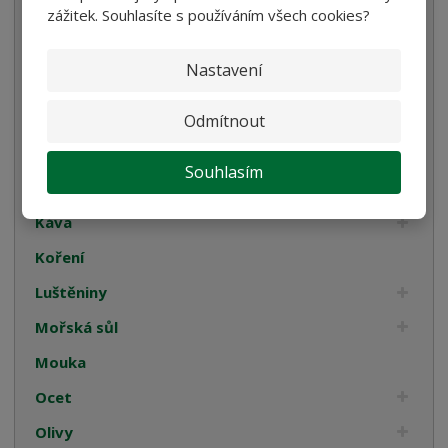
Oleje
zážitek. Souhlasíte s používáním všech cookies?
Smetana
Nastavení
Cukrovinky
Dárková balení
Odmítnout
Italské tyčinky
Souhlasím
Kompoty
Káva
Koření
Luštěniny
Mořská sůl
Mouka
Ocet
Olivy