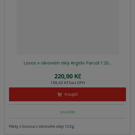
z
l
o
í
k
k
v
p
o
o
ý
r
o
v
v
v
d
ý
ý
ý
u
v
v
p
k
ý
ý
i
t
p
p
s
ů
i
i
Losos v olivovém oleji Angelo Parodi 120...
s
s
220,00 Kč
196,43 Kč bez DPH
Koupit
SKLADEM
Filety z lososa v olivovém oleji 120g